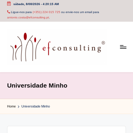
sábado, 8/08/2026
-
4:20:15 AM
Skip
Ligue-nos para
(+351) 224 015 725
ou envie-nos um email para
antonio.costa@efconsulting.pt
.
to
content
e
f
Universidade Minho
c
o
Home
Universidade Minho
n
s
u