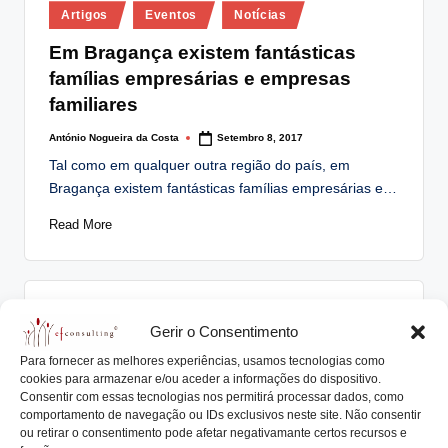
Posted
lt
Artigos
Eventos
Notícias
in
i
Em Bragança existem fantásticas
famílias empresárias e empresas
n
familiares
g
António Nogueira da Costa
Setembro 8, 2017
.
Posted
by
Tal como em qualquer outra região do país, em
p
Bragança existem fantásticas famílias empresárias e…
t
Read More
Posted
Eventos
Notícias
Gerir o Consentimento
in
Roadmap das Empresas Familiares
Para fornecer as melhores experiências, usamos tecnologias como
DOURO
cookies para armazenar e/ou aceder a informações do dispositivo.
Consentir com essas tecnologias nos permitirá processar dados, como
comportamento de navegação ou IDs exclusivos neste site. Não consentir
António Nogueira da Costa
Maio 26, 2017
Posted
ou retirar o consentimento pode afetar negativamante certos recursos e
by
Museu do Douro recebe o Roadmap das Empresas