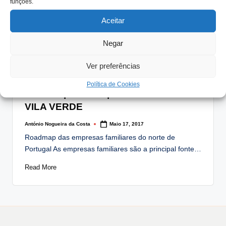
funções.
Familiares As empresas familiares possuem um forte…
Aceitar
Read More
Negar
Ver preferências
Posted
Notícias
in
Política de Cookies
Roadmap das Empresas Familiares
VILA VERDE
António Nogueira da Costa
Maio 17, 2017
Posted
by
Roadmap das empresas familiares do norte de
Portugal As empresas familiares são a principal fonte…
Read More