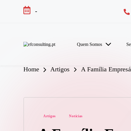
-
Skip
to
content
Quem Somos
Se
e
f
c
o
Home
Artigos
A Família Empresár
n
s
u
lt
i
n
g
Posted
.
Artigos
Notícias
p
in
t