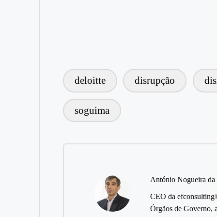
deloitte
disrupção
di
Tags:
soguima
António Nogueira da
CEO da efconsulting® 
Órgãos de Governo, a