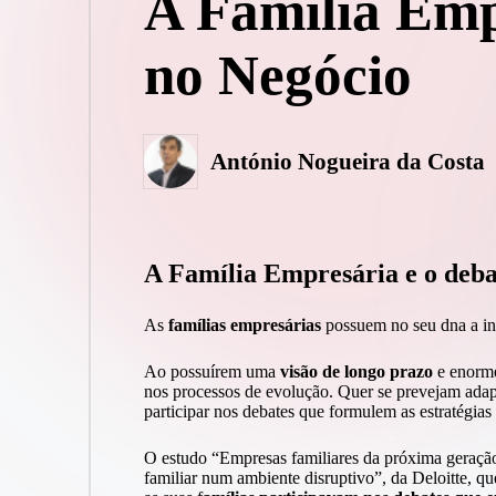
A Família Emp
no Negócio
António Nogueira da Costa
Posted
by
A Família Empresária e o deba
As
famílias empresárias
possuem no seu dna a inq
Ao possuírem uma
visão de longo prazo
e enorm
nos processos de evolução. Quer se prevejam adapta
participar nos debates que formulem as estratégias e
O estudo “Empresas familiares da próxima geraçã
familiar num ambiente disruptivo”, da
Deloitte
, qu