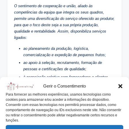
O sentimento de cooperação e união, aliado às
competências da equipa que integra os seus quadros,
permite uma diversificação do serviço oferecido ao produtor,
para que o foco deste seja a sua própria produção,
qualidade e rentabilidade. Assim, disponibiliza serviços
ligados:
ao planeamento da produção, logística,
comercialização e expedição de pequenos frutos;
ao apoio à seleção, recrutamento, formação de
pessoas e certificações de qualidade;
à negociação coletiva com fornecedores e clientes.
Gerir o Consentimento
A sua atuação pauta-se por valores que se alicerçam na
integridade e na cooperação, trabalhando com todos os
Para fornecer as melhores experiências, usamos tecnologias como
cookies para armazenar e/ou aceder a informações do dispositivo.
parceiros de maneira aberta, honesta e sincera,
Consentir com essas tecnologias nos permitirá processar dados, como
incentivando a confiança, o respeito e a transparência.
comportamento de navegação ou IDs exclusivos neste site. Não consentir
ou retirar o consentimento pode afetar negativamante certos recursos e
Temas para Reflexão:
funções.