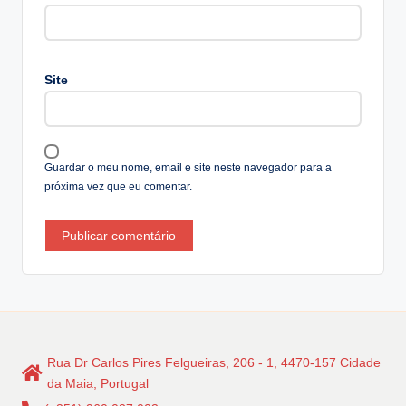
e
r
n
a
Site
ti
v
e
:
Guardar o meu nome, email e site neste navegador para a
próxima vez que eu comentar.
Rua Dr Carlos Pires Felgueiras, 206 - 1, 4470-157 Cidade
da Maia, Portugal