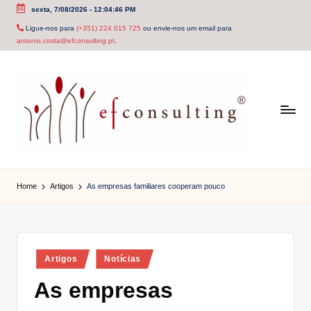
sexta, 7/08/2026
-
12:04:47 PM
Skip
Ligue-nos para
(+351) 224 015 725
ou envie-nos um email para
antonio.costa@efconsulting.pt
.
to
content
e
f
Home
Artigos
As empresas familiares cooperam pouco
c
o
n
Posted
Artigos
Notícias
in
s
As empresas
u