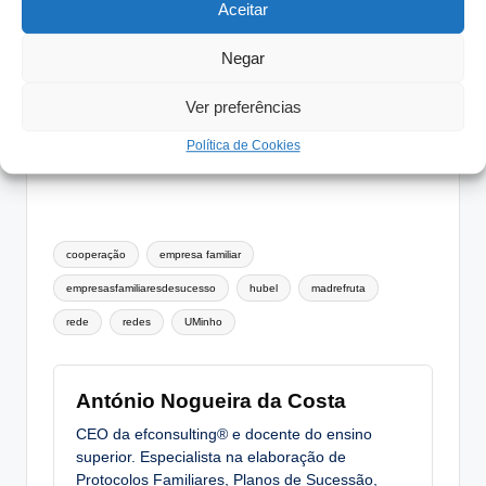
A cultura que suporta a nossa empresa potencia a
Aceitar
cooperação?
Negar
A empresa teria vantagens em integrar uma rede
colaborativa?
Ver preferências
Trabalhar em rede trará vantagens comparativas e
permitirá ganharmos todos?
Política de Cookies
Tags:
cooperação
empresa familiar
empresasfamiliaresdesucesso
hubel
madrefruta
rede
redes
UMinho
António Nogueira da Costa
CEO da efconsulting® e docente do ensino
superior. Especialista na elaboração de
Protocolos Familiares, Planos de Sucessão,