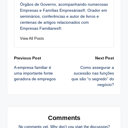
Órgãos de Governo, acompanhando numerosas
Empresas e Famílias Empresárias®. Orador em
seminários, conferências e autor de livros e
centenas de artigos relacionados com
Empresas Familiares®.
View All Posts
Post
Previous Post
Next Post
A empresa familiar é
Como assegurar a
navigation
uma importante fonte
sucessão nas funções
geradora de empregos
que são “o segredo” do
negócio?
Comments
No comments yet. Why don’t you start the discussion?