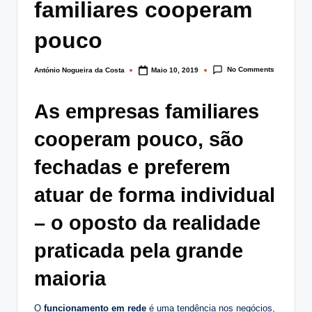
familiares cooperam
lt
i
pouco
n
No Comments
António Nogueira da Costa
Maio 10, 2019
Posted
g
by
.
As empresas familiares
p
cooperam pouco, são
t
fechadas e preferem
atuar de forma individual
– o oposto da realidade
praticada pela grande
maioria
O
funcionamento em rede
é uma tendência nos negócios,