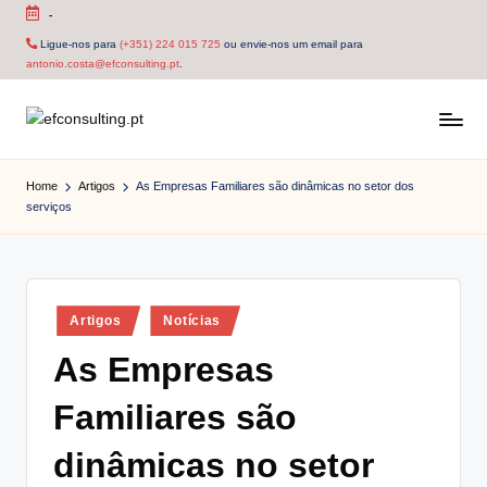
-
Skip
Ligue-nos para
(+351) 224 015 725
ou envie-nos um email para
antonio.costa@efconsulting.pt
.
to
content
e
f
Home
Artigos
As Empresas Familiares são dinâmicas no setor dos
serviços
c
o
n
Posted
Artigos
Notícias
s
in
As Empresas
u
lt
Familiares são
i
dinâmicas no setor
n