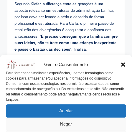
Segundo Kiefer, a diferença entre as gerações é um
aspecto relevante em estruturas de administração familiar,
por isso deve ser levada a sério e debatida de forma
profissional e estruturada. Para Carla, o primeiro passo de
resolução das divergências é conquistar a confiança dos
antecessores. “
É preciso conseguir que a família compre
suas ideias, não te trate como uma criança inexperiente
e passe o bastão das decisões
”, finaliza.
Ainda, conforme Kiefer, níveis diversos de formação entre
Gerir o Consentimento
os sócios é um dos contrastes mais comuns em empresas
que chegam a ter três gerações atuando juntas na
Para fornecer as melhores experiências, usamos tecnologias como
cookies para armazenar e/ou aceder a informações do dispositivo.
administração, o que precisa ser trabalhado. “
Normalmente
Consentir com essas tecnologias nos permitirá processar dados, como
a primeira geração aprendeu muito na prática, a
comportamento de navegação ou IDs exclusivos neste site. Não consentir
segunda já teve oportunidade de buscar mais
ou retirar o consentimento pode afetar negativamante certos recursos e
conhecimento e a terceira costuma ter um alto nível de
funções.
qualificação com embasamento teórico e foco em
Aceitar
inovação e tecnologia
”, explica.
Com Luiza aconteceu desta forma, logo que concluiu a
Negar
graduação em agronomia foi trabalhar com a família e