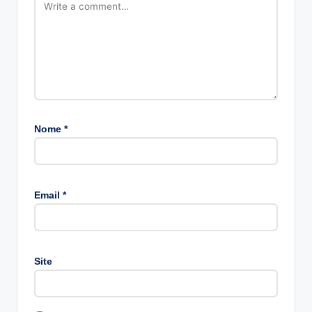
Nome
*
A
lt
Email
*
e
r
n
a
Site
ti
v
e