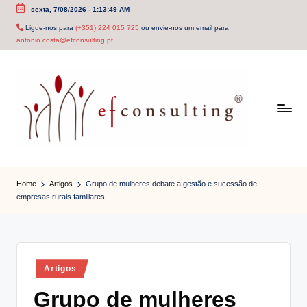
sexta, 7/08/2026
-
1:13:49 AM
Skip
Ligue-nos para
(+351) 224 015 725
ou envie-nos um email para
antonio.costa@efconsulting.pt
.
to
content
e
f
Home
Artigos
Grupo de mulheres debate a gestão e sucessão de
empresas rurais familiares
c
o
n
Posted
Artigos
s
in
Grupo de mulheres
u