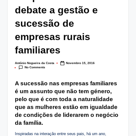
lt
debate a gestão e
i
sucessão de
n
empresas rurais
g
.
familiares
p
António Nogueira da Costa
Novembro 15, 2016
t
Posted
No Comments
by
A sucessão nas empresas familiares
é um assunto que não tem género,
pelo que é com toda a naturalidade
que as mulheres estão em igualdade
de condições de liderarem o negócio
da família.
Inspiradas na interação entre seus pais, há um ano,