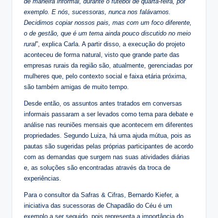
de maneira informal, durante o futebol de quarta-feira, por
exemplo. E nós, sucessoras, nunca nos falávamos.
Decidimos copiar nossos pais, mas com um foco diferente,
o de gestão, que é um tema ainda pouco discutido no meio
rural
”, explica Carla. A partir disso, a execução do projeto
aconteceu de forma natural, visto que grande parte das
empresas rurais da região são, atualmente, gerenciadas por
mulheres que, pelo contexto social e faixa etária próxima,
são também amigas de muito tempo.
Desde então, os assuntos antes tratados em conversas
informais passaram a ser levados como tema para debate e
análise nas reuniões mensais que acontecem em diferentes
propriedades. Segundo Luiza, há uma ajuda mútua, pois as
pautas são sugeridas pelas próprias participantes de acordo
com as demandas que surgem nas suas atividades diárias
e, as soluções são encontradas através da troca de
experiências.
Para o consultor da Safras & Cifras, Bernardo Kiefer, a
iniciativa das sucessoras de Chapadão do Céu é um
exemplo a ser seguido, pois representa a importância do