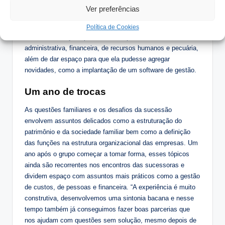
conquistou seu espaço aos poucos. Na época, o pai era
Ver preferências
muito presente na administração da empresa, mas
progressivamente foi delegando funções e passou à filha
Política de Cookies
muitas das funções primordiais, especialmente nas áreas
administrativa, financeira, de recursos humanos e pecuária,
além de dar espaço para que ela pudesse agregar
novidades, como a implantação de um software de gestão.
Um ano de trocas
As questões familiares e os desafios da sucessão
envolvem assuntos delicados como a estruturação do
patrimônio e da sociedade familiar bem como a definição
das funções na estrutura organizacional das empresas. Um
ano após o grupo começar a tomar forma, esses tópicos
ainda são recorrentes nos encontros das sucessoras e
dividem espaço com assuntos mais práticos como a gestão
de custos, de pessoas e financeira. “A experiência é muito
construtiva, desenvolvemos uma sintonia bacana e nesse
tempo também já conseguimos fazer boas parcerias que
nos ajudam com questões sem solução, mesmo depois de