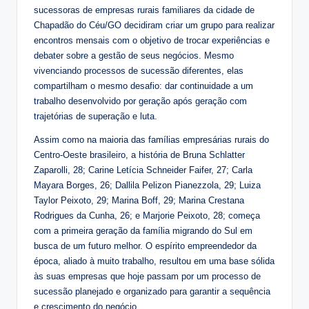
sucessoras de empresas rurais familiares da cidade de
Chapadão do Céu/GO decidiram criar um grupo para realizar
encontros mensais com o objetivo de trocar experiências e
debater sobre a gestão de seus negócios. Mesmo
vivenciando processos de sucessão diferentes, elas
compartilham o mesmo desafio: dar continuidade a um
trabalho desenvolvido por geração após geração com
trajetórias de superação e luta.
Assim como na maioria das famílias empresárias rurais do
Centro-Oeste brasileiro, a história de Bruna Schlatter
Zaparolli, 28; Carine Letícia Schneider Faifer, 27; Carla
Mayara Borges, 26; Dallila Pelizon Pianezzola, 29; Luiza
Taylor Peixoto, 29; Marina Boff, 29; Marina Crestana
Rodrigues da Cunha, 26; e Marjorie Peixoto, 28; começa
com a primeira geração da família migrando do Sul em
busca de um futuro melhor. O espírito empreendedor da
época, aliado à muito trabalho, resultou em uma base sólida
às suas empresas que hoje passam por um processo de
sucessão planejado e organizado para garantir a sequência
e crescimento do negócio.