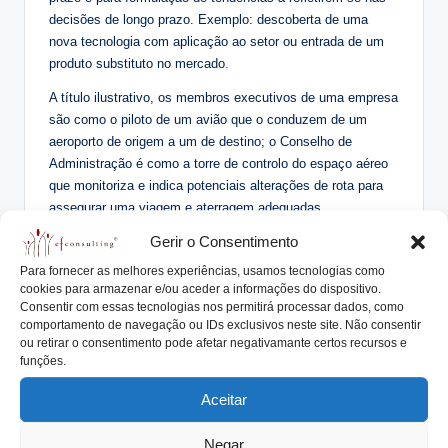
decisões de longo prazo. Exemplo: descoberta de uma
nova tecnologia com aplicação ao setor ou entrada de um
produto substituto no mercado.
A título ilustrativo, os membros executivos de uma empresa
são como o piloto de um avião que o conduzem de um
aeroporto de origem a um de destino; o Conselho de
Administração é como a torre de controlo do espaço aéreo
que monitoriza e indica potenciais alterações de rota para
assegurar uma viagem e aterragem adequadas.
Gerir o Consentimento
Temas para Reflexão:
Para fornecer as melhores experiências, usamos tecnologias como
cookies para armazenar e/ou aceder a informações do dispositivo.
Quais os assuntos são os mais
Consentir com essas tecnologias nos permitirá processar dados, como
importantes para nossa empresa?
comportamento de navegação ou IDs exclusivos neste site. Não consentir
ou retirar o consentimento pode afetar negativamante certos recursos e
funções.
Estes temas são alvo de análise
constante pelo Conselho de
Aceitar
Administração?
Negar