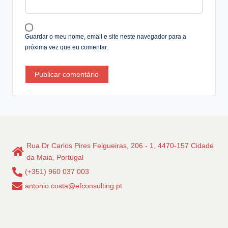
v
e
:
Guardar o meu nome, email e site neste navegador para a
próxima vez que eu comentar.
Rua Dr Carlos Pires Felgueiras, 206 - 1, 4470-157 Cidade
da Maia, Portugal
(+351) 960 037 003
antonio.costa@efconsulting.pt