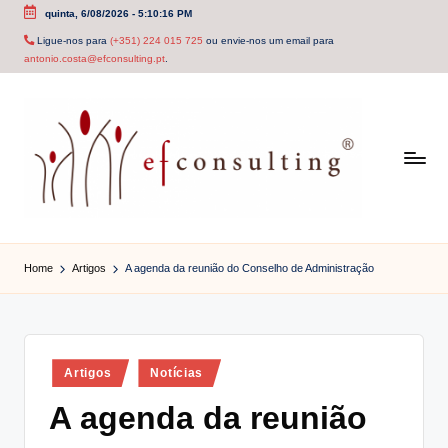
quinta, 6/08/2026
-
5:10:16 PM
Skip
Ligue-nos para
(+351) 224 015 725
ou envie-nos um email para
antonio.costa@efconsulting.pt
.
to
content
e
f
Home
Artigos
A agenda da reunião do Conselho de Administração
c
o
n
Posted
Artigos
Notícias
in
s
A agenda da reunião
u