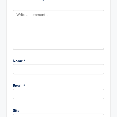
Nome
*
A
lt
Email
*
e
r
n
a
Site
ti