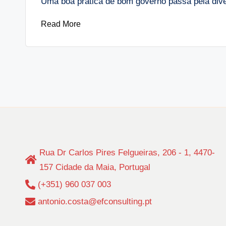
Uma boa prática de bom governo passa pela di
Read More
Paginação
dos
conteúdos
Rua Dr Carlos Pires Felgueiras, 206 - 1, 4470-
157 Cidade da Maia, Portugal
(+351) 960 037 003
antonio.costa@efconsulting.pt