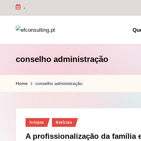
-
Skip
to
Qu
content
e
f
conselho administração
c
o
Home
conselho administração
n
s
u
Posted
Artigos
Notícias
in
lt
A profissionalização da família