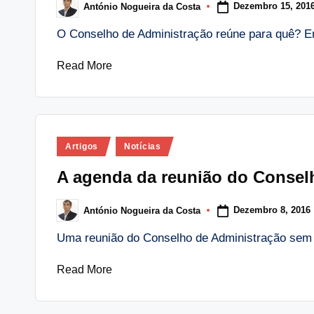
Dezembro 15, 201
António Nogueira da Costa
Posted
by
O Conselho de Administração reúne para quê? E
Read More
Posted
Artigos
Notícias
in
A agenda da reunião do Consel
Dezembro 8, 2016
António Nogueira da Costa
Posted
by
Uma reunião do Conselho de Administração se
Read More