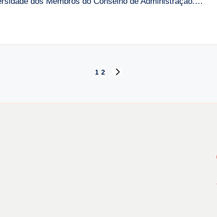
versidade dos Membros do Conselho de Administração.…
1
2
NEXT
PAGE