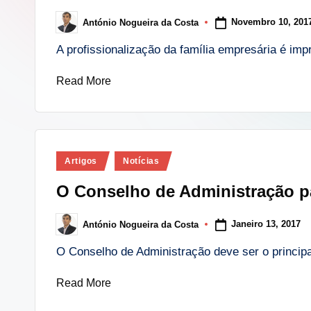
i
Novembro 10, 201
António Nogueira da Costa
Posted
n
by
A profissionalização da família empresária é im
g
Read More
.
p
t
Posted
Artigos
Notícias
in
O Conselho de Administração pa
Janeiro 13, 2017
António Nogueira da Costa
Posted
by
O Conselho de Administração deve ser o princip
Read More