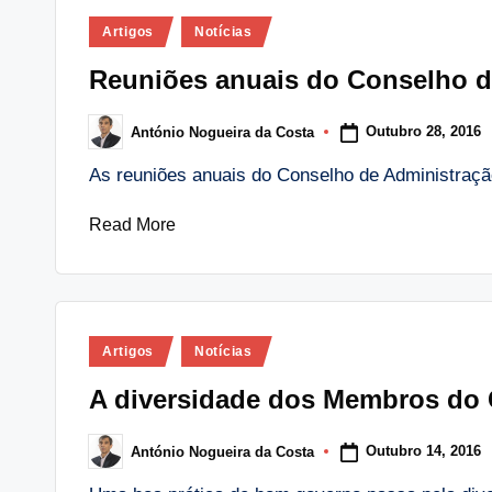
Posted
Artigos
Notícias
in
Reuniões anuais do Conselho d
Outubro 28, 2016
António Nogueira da Costa
Posted
by
As reuniões anuais do Conselho de Administraç
Read More
Posted
Artigos
Notícias
in
A diversidade dos Membros do 
Outubro 14, 2016
António Nogueira da Costa
Posted
by