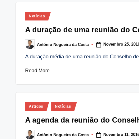
Posted
Notícias
in
A duração de uma reunião do C
Novembro 25, 201
António Nogueira da Costa
Posted
by
A duração média de uma reunião do Conselho de
Read More
Posted
Artigos
Notícias
in
A agenda da reunião do Consel
Novembro 11, 201
António Nogueira da Costa
Posted