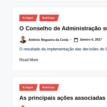
Posted
Artigos
Notícias
in
O Conselho de Administração s
Janeiro 6, 2017
António Nogueira da Costa
Posted
by
O resultado da implementação das decisões do 
Read More
Posted
Artigos
Notícias
in
As principais ações associadas