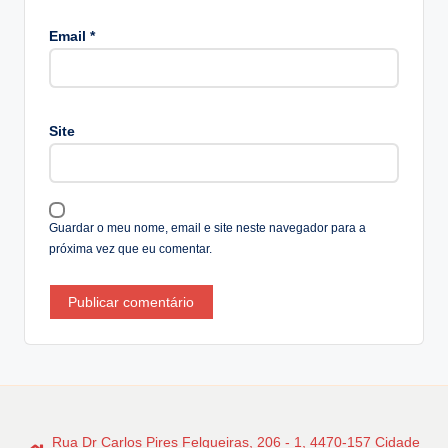
A
lt
Email
*
e
r
n
a
Site
ti
v
e
:
Guardar o meu nome, email e site neste navegador para a
próxima vez que eu comentar.
Rua Dr Carlos Pires Felgueiras, 206 - 1, 4470-157 Cidade