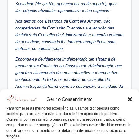
Sociedade (de gestão, operacionais ou de suporte), quer
das próprias atividades operacionais e dos negócios.
Nos termos dos Estatutos da Corticeira Amorim, são
competências da Comissão Executiva a execução das
decisões do Conselho de Administração e a gestão corrente
da sociedade, assistindo-lhe também competência para
matérias de administração.
Encontra-se devidamente implementado um sistema de
reporte desta Comissão ao Conselho de Administração que
garante o alinhamento das suas atuações e o tempestivo
conhecimento de todos os membros do Conselho de
Administração da forma como se desenvolve a atividade da
Comissão Executiva.
Gerir o Consentimento
O Presidente da Comissão Executiva, simultaneamente
Para fornecer as melhores experiências, usamos tecnologias como
Presidente do Conselho da Administração, remete, em
cookies para armazenar e/ou aceder a informações do dispositivo.
tempo, ao Presidente do Conselho Fiscal as convocatórias
Consentir com essas tecnologias nos permitirá processar dados, como
e as atas das respetivas reuniões. (Fonte: Relatório do
comportamento de navegação ou IDs exclusivos neste site. Não consentir
ou retirar o consentimento pode afetar negativamante certos recursos e
Governo Societário da Corticeira Amorim referente ao ano
funções.
de 2013)