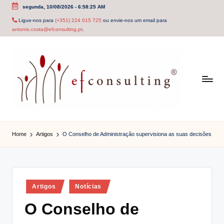
segunda, 10/08/2026
-
6:58:25 AM
Skip
Ligue-nos para
(+351) 224 015 725
ou envie-nos um email para
antonio.costa@efconsulting.pt
.
to
content
e
f
Home
Artigos
O Conselho de Administração supervisiona as suas decisões
c
o
n
Posted
Artigos
Notícias
in
s
O Conselho de
u