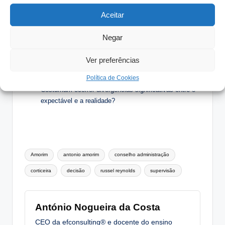
Aceitar
Temas para Reflexão:
Negar
As nossas decisões são devidamente interpretadas e
executadas?
Ver preferências
Quem analisa e interpreta os resultados das suas
implementações?
Política de Cookies
Costumam ocorrer divergências significativas entre o
expectável e a realidade?
Tags:
Amorim
antonio amorim
conselho administração
corticeira
decisão
russel reynolds
supervisão
António Nogueira da Costa
CEO da efconsulting® e docente do ensino