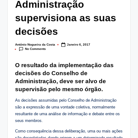
Administração
lt
i
supervisiona as suas
n
decisões
g
.
António Nogueira da Costa
Janeiro 6, 2017
Posted
No Comments
by
p
O resultado da implementação das
t
decisões do Conselho de
Administração, deve ser alvo de
supervisão pelo mesmo órgão.
As decisões assumidas pelo Conselho de Administração
são a expressão de uma vontade coletiva, normalmente
resultante de uma análise de informação e debate entre os
seus membros.
Como consequência dessa deliberação, uma ou mais ações
são despoletadas dando origem a um determinado resultado