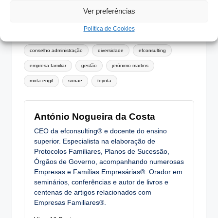
Ver preferências
Política de Cookies
Tags:
acionista
Bolas
caetano
conduril
conselho administração
diversidade
efconsulting
empresa familiar
gestão
jerónimo martins
mota engil
sonae
toyota
António Nogueira da Costa
CEO da efconsulting® e docente do ensino
superior. Especialista na elaboração de
Protocolos Familiares, Planos de Sucessão,
Órgãos de Governo, acompanhando numerosas
Empresas e Famílias Empresárias®. Orador em
seminários, conferências e autor de livros e
centenas de artigos relacionados com
Empresas Familiares®.