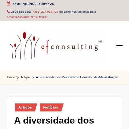
sexta, 7/08/2026
-
5:59:57 AM
Skip
Ligue-nos para
(+351) 224 015 725
ou envie-nos um email para
antonio.costa@efconsulting.pt
.
to
content
e
f
Home
Artigos
A diversidade dos Membros do Conselho de Administração
c
o
n
Posted
Artigos
Notícias
in
s
A diversidade dos
u