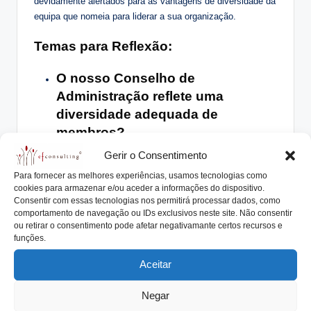
devidamente alertados para as vantagens de diversidade da
equipa que nomeia para liderar a sua organização.
Temas para Reflexão:
O nosso Conselho de
Administração reflete uma
diversidade adequada de
membros?
Gerir o Consentimento
Os acionistas estão conscientes
Para fornecer as melhores experiências, usamos tecnologias como
das vantagens duma
cookies para armazenar e/ou aceder a informações do dispositivo.
diversificação de
Consentir com essas tecnologias nos permitirá processar dados, como
comportamento de navegação ou IDs exclusivos neste site. Não consentir
representatividade?
ou retirar o consentimento pode afetar negativamante certos recursos e
funções.
Que categorias deveríamos
Aceitar
considerar e refletir na equipa
gestora?
Negar