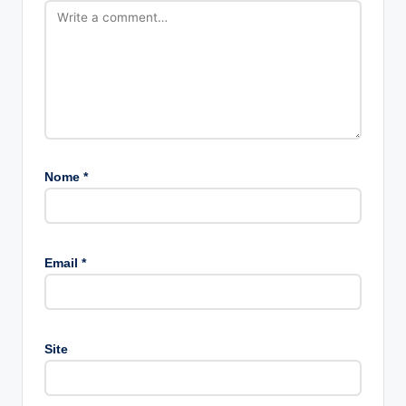
Nome
*
A
lt
Email
*
e
r
n
a
Site
ti
v
e