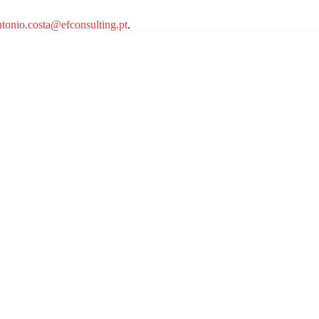
ntonio.costa@efconsulting.pt
.