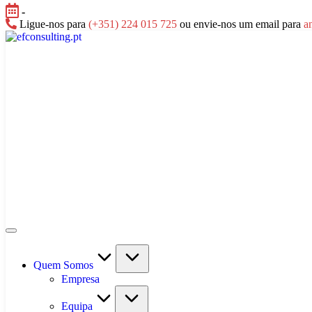
Skip
-
to
Ligue-nos para
(+351) 224 015 725
ou envie-nos um email para
a
content
efconsulting.pt
Quem Somos
Empresa
Equipa