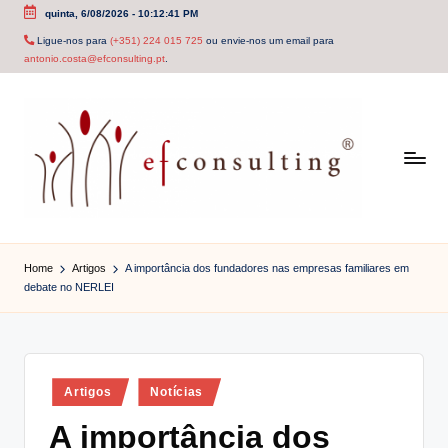
quinta, 6/08/2026
-
10:12:42 PM
Skip
Ligue-nos para
(+351) 224 015 725
ou envie-nos um email para
antonio.costa@efconsulting.pt
.
to
content
e
f
Home
Artigos
A importância dos fundadores nas empresas familiares em
debate no NERLEI
c
o
n
Posted
Artigos
Notícias
s
in
A importância dos
u