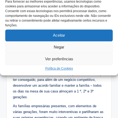
Para fornecer as melhores experiências, usamos tecnologias como
cookies para armazenar e/ou aceder a informações do dispositivo.
Consciencializar que diferentes perspetivas podem
Consentir com essas tecnologias nos permitirá processar dados, como
originar distintas e válidas verdades
comportamento de navegação ou IDs exclusivos neste site. Não consentir
Comunicar de forma assertiva – o importante é a
ou retirar o consentimento pode afetar negativamante certos recursos e
funções.
mensagem que o outro perceciona.
Aceitar
O empresário
José
Nicolau
falou da sua experiência de vida desde a ligação
Negar
ao negócio com os seus pais (cada um com diferentes
perspetivas relativamente à forma de lhe dar independência
Ver preferências
de atuação), até à sua atitude e ação no envolvimento dos
seis filhos na preparação da continuidade da empresa nas
Política de Cookies
mãos da Família. Considera-se um empresário realizado por
ter conseguido, para além de um negócio competitivo,
desenvolver um acordo familiar e manter a família – todos
os dias na mesa de sua casa almoçam a 1 ª, 2ª e 3ª
gerações.
As famílias empresárias presentes, com elementos de
várias gerações, foram muito interventivas e partilharam as
suas próprias experiências, criando um ambiente de franca