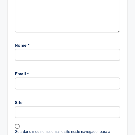
Nome
*
A
lt
Email
*
e
r
n
a
Site
ti
v
e
:
Guardar o meu nome, email e site neste navegador para a