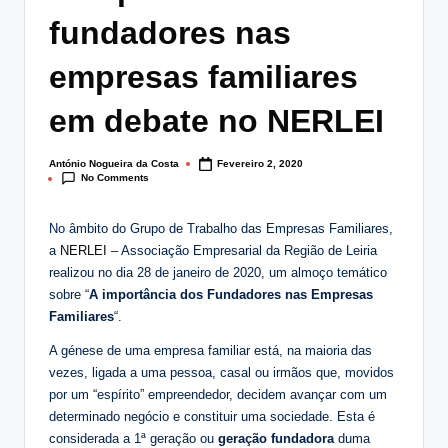
lt
fundadores nas
i
empresas familiares
n
em debate no NERLEI
g
.
António Nogueira da Costa
Fevereiro 2, 2020
Posted
p
No Comments
by
t
No âmbito do Grupo de Trabalho das Empresas Familiares,
a
NERLEI
– Associação Empresarial da Região de Leiria
realizou no dia 28 de janeiro de 2020, um almoço temático
sobre “
A importância dos Fundadores nas Empresas
Familiares
“.
A génese de uma empresa familiar está, na maioria das
vezes, ligada a uma pessoa, casal ou irmãos que, movidos
por um “espírito” empreendedor, decidem avançar com um
determinado negócio e constituir uma sociedade. Esta é
considerada a 1ª geração ou
geração fundadora
duma