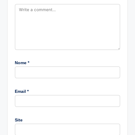
Nome
*
A
lt
Email
*
e
r
n
a
Site
ti
v