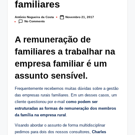
familiares
lt
i
António Nogueira da Costa
Novembro 21, 2017
Posted
No Comments
by
n
g
A remuneração de
.
familiares a trabalhar na
p
empresa familiar é um
t
assunto sensível.
Frequentemente recebemos muitas dúvidas sobre a gestão
das empresas rurais familiares. Em um desses casos, um
cliente questionou por e-mail
como podem ser
estruturadas as formas de remuneração dos membros
da família na empresa rural
.
Visando abordar o assunto de forma multidisciplinar
pedimos para dois dos nossos consultores,
Charles