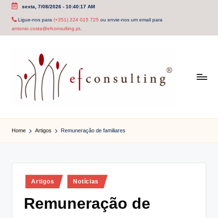
sexta, 7/08/2026
-
10:40:17 AM
Skip
Ligue-nos para
(+351) 224 015 725
ou envie-nos um email para
antonio.costa@efconsulting.pt
.
to
content
e
f
Home
Artigos
Remuneração de familiares
c
o
n
Posted
Artigos
Notícias
in
s
Remuneração de
u