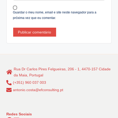
e
:
Guardar o meu nome, email e site neste navegador para a
próxima vez que eu comentar.
Rua Dr Carlos Pires Felgueiras, 206 - 1, 4470-157 Cidade
da Maia, Portugal
(+351) 960 037 003
antonio.costa@efconsulting.pt
Redes Sociais