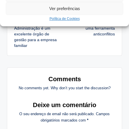
Ver preferências
Post
Previous Post
Next Post
Política de Cookies
O Conselho de
O protocolo familiar é
navigation
Administração é um
uma ferramenta
excelente órgão de
anticonflitos
gestão para a empresa
familiar
Comments
No comments yet. Why don’t you start the discussion?
Deixe um comentário
O seu endereço de email não será publicado.
Campos
obrigatórios marcados com
*