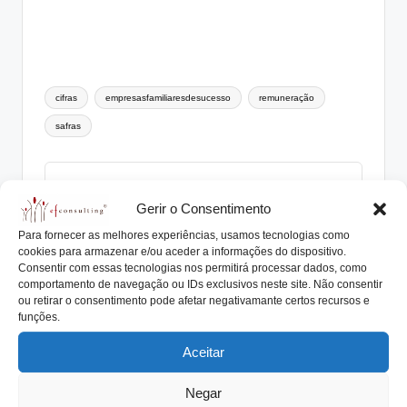
Tags:
cifras
empresasfamiliaresdesucesso
remuneração
safras
António Nogueira da Costa
Gerir o Consentimento
CEO da efconsulting® e docente do ensino
Para fornecer as melhores experiências, usamos tecnologias como
superior. Especialista na elaboração de
cookies para armazenar e/ou aceder a informações do dispositivo.
Protocolos Familiares, Planos de Sucessão,
Consentir com essas tecnologias nos permitirá processar dados, como
Órgãos de Governo, acompanhando numerosas
comportamento de navegação ou IDs exclusivos neste site. Não consentir
Empresas e Famílias Empresárias®. Orador em
ou retirar o consentimento pode afetar negativamante certos recursos e
seminários, conferências e autor de livros e
funções.
centenas de artigos relacionados com
Aceitar
Empresas Familiares®.
View All Posts
Negar