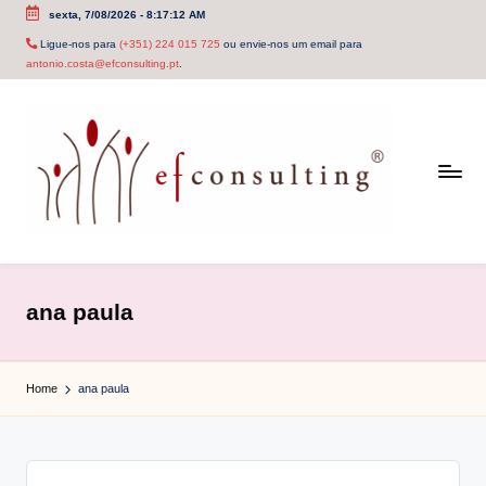
sexta, 7/08/2026
-
8:17:12 AM
Skip
Ligue-nos para
(+351) 224 015 725
ou envie-nos um email para
antonio.costa@efconsulting.pt
.
to
content
e
f
ana paula
c
o
Home
ana paula
n
s
u