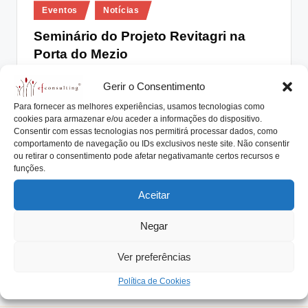
Posted
lt
Eventos
Notícias
in
i
Seminário do Projeto Revitagri na
Porta do Mezio
n
g
António Nogueira da Costa
Dezembro 14, 2017
Posted
Gerir o Consentimento
by
No passado dia 13 de dezembro decorreu, na Porta do
.
Para fornecer as melhores experiências, usamos tecnologias como
Mezio, o Seminário do Projeto…
cookies para armazenar e/ou aceder a informações do dispositivo.
p
Consentir com essas tecnologias nos permitirá processar dados, como
Read More
t
comportamento de navegação ou IDs exclusivos neste site. Não consentir
ou retirar o consentimento pode afetar negativamante certos recursos e
funções.
Aceitar
Negar
Ver preferências
Política de Cookies