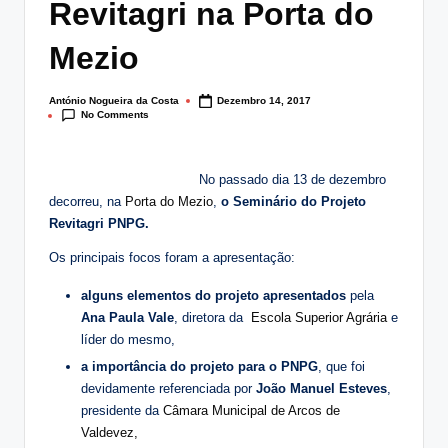
Revitagri na Porta do
lt
i
Mezio
n
António Nogueira da Costa
Dezembro 14, 2017
Posted
g
No Comments
by
.
p
No passado dia 13 de dezembro
decorreu, na
Porta do Mezio
,
o Seminário do Projeto
t
Revitagri PNPG.
Os principais focos foram a apresentação:
alguns elementos do projeto apresentados
pela
Ana Paula Vale
, diretora da
Escola Superior Agrária
e
líder do mesmo,
a importância do projeto para o PNPG
, que foi
devidamente referenciada por
João Manuel Esteves
,
presidente da
Câmara Municipal de Arcos de
Valdevez,