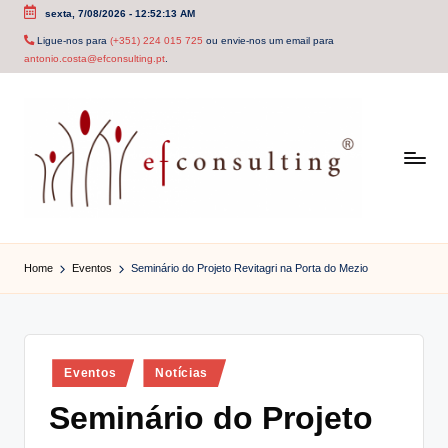
sexta, 7/08/2026
-
12:52:13 AM
Skip
Ligue-nos para
(+351) 224 015 725
ou envie-nos um email para
antonio.costa@efconsulting.pt
.
to
content
e
f
Home
Eventos
Seminário do Projeto Revitagri na Porta do Mezio
c
o
n
Posted
Eventos
Notícias
in
s
Seminário do Projeto
u