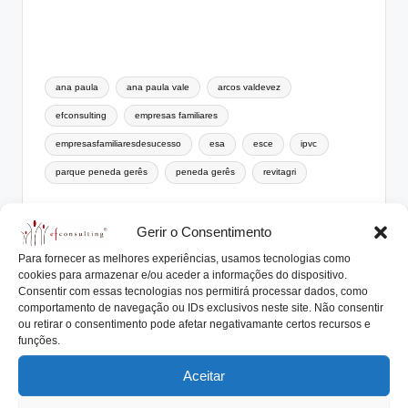
Tags:
ana paula
ana paula vale
arcos valdevez
efconsulting
empresas familiares
empresasfamiliaresdesucesso
esa
esce
ipvc
parque peneda gerês
peneda gerês
revitagri
Gerir o Consentimento
António Nogueira da Costa
Para fornecer as melhores experiências, usamos tecnologias como
CEO da efconsulting® e docente do ensino
cookies para armazenar e/ou aceder a informações do dispositivo.
superior. Especialista na elaboração de
Consentir com essas tecnologias nos permitirá processar dados, como
Protocolos Familiares, Planos de Sucessão,
comportamento de navegação ou IDs exclusivos neste site. Não consentir
Órgãos de Governo, acompanhando numerosas
ou retirar o consentimento pode afetar negativamante certos recursos e
funções.
Empresas e Famílias Empresárias®. Orador em
seminários, conferências e autor de livros e
Aceitar
centenas de artigos relacionados com
Empresas Familiares®.