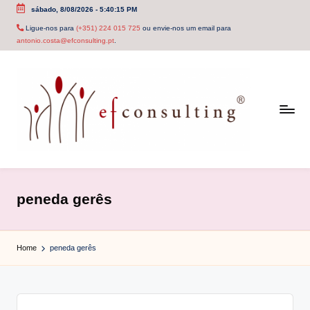
sábado, 8/08/2026
-
5:40:15 PM
Skip
Ligue-nos para
(+351) 224 015 725
ou envie-nos um email para
antonio.costa@efconsulting.pt
.
to
content
e
f
peneda gerês
c
o
Home
peneda gerês
n
s
u