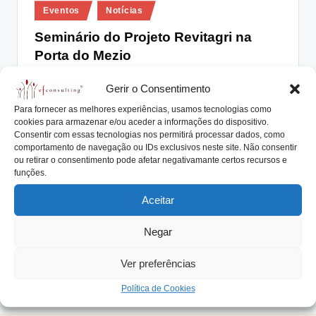
Posted
lt
Eventos
Notícias
in
i
Seminário do Projeto Revitagri na
Porta do Mezio
n
g
António Nogueira da Costa
Dezembro 14, 2017
Posted
Gerir o Consentimento
by
No passado dia 13 de dezembro decorreu, na Porta do
.
Para fornecer as melhores experiências, usamos tecnologias como
Mezio, o Seminário do Projeto…
cookies para armazenar e/ou aceder a informações do dispositivo.
p
Consentir com essas tecnologias nos permitirá processar dados, como
Read More
t
comportamento de navegação ou IDs exclusivos neste site. Não consentir
ou retirar o consentimento pode afetar negativamante certos recursos e
funções.
Aceitar
Negar
Ver preferências
Política de Cookies