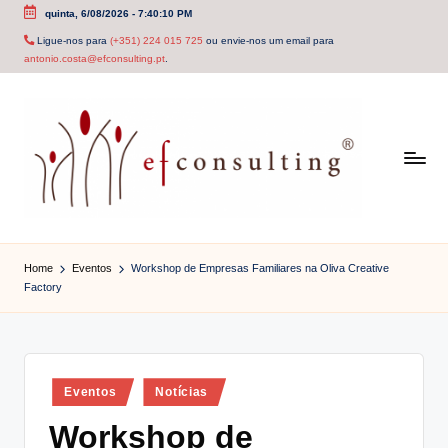
quinta, 6/08/2026
-
7:40:10 PM
Skip
Ligue-nos para
(+351) 224 015 725
ou envie-nos um email para
antonio.costa@efconsulting.pt
.
to
content
e
f
Home
Eventos
Workshop de Empresas Familiares na Oliva Creative
Factory
c
o
n
Posted
Eventos
Notícias
s
in
Workshop de
u