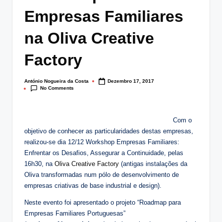
lt
Empresas Familiares
i
na Oliva Creative
n
Factory
g
.
António Nogueira da Costa
Dezembro 17, 2017
Posted
p
No Comments
by
t
Com o
objetivo de conhecer as particularidades destas empresas,
realizou-se dia 12/12 Workshop Empresas Familiares:
Enfrentar os Desafios, Assegurar a Continuidade, pelas
16h30, na
Oliva Creative Factory
(antigas instalações da
Oliva transformadas num pólo de desenvolvimento de
empresas criativas de base industrial e design).
Neste evento foi apresentado o projeto “Roadmap para
Empresas Familiares Portuguesas”