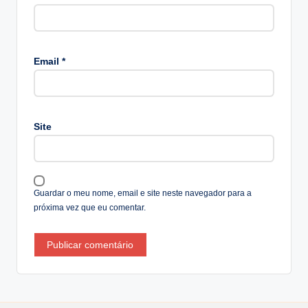
A
lt
Email
*
e
r
n
a
Site
ti
v
e
:
Guardar o meu nome, email e site neste navegador para a
próxima vez que eu comentar.