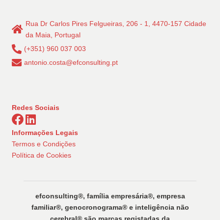
Rua Dr Carlos Pires Felgueiras, 206 - 1, 4470-157 Cidade
da Maia, Portugal
(+351) 960 037 003
antonio.costa@efconsulting.pt
Redes Sociais
Informações Legais
Termos e Condições
Política de Cookies
efconsulting®️, família empresária®️, empresa
familiar®️, genocronograma®️ e inteligência não
cerebral®️ são marcas registadas da