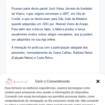
Fizeram parte deste painel José Vieira, bisneto do fundador
da
Viarco
, cujas origens remontam a 1907, em Vila do
Conde, e que se deslocaram para São João da Madeira
quando adquiridas em 1931 por Manoel Vieira de Araújo.
Para além dos icónicos lápis, a fábrica produz e lança
anualmente muitos outros artigos inovadores, que já podem
ser adquiridos na sua
loja online
.
A interação foi profícua com a participação alargada dos
presentes, nomeadamente da Joana Calhau, Bárbara Netos
(
Calçado Netos
) e Carla Relva.
Tags:
Gerir o Consentimento
empresas familiares
empresasfamiliaresdesucesso
Para fornecer as melhores experiências, usamos tecnologias como
netos
oliva creative factory
roadmapef
UMinho
cookies para armazenar e/ou aceder a informações do dispositivo.
Consentir com essas tecnologias nos permitirá processar dados, como
viarco
workshop
comportamento de navegação ou IDs exclusivos neste site. Não consentir