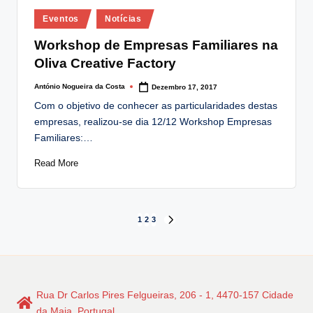
Posted
Eventos
Notícias
in
Workshop de Empresas Familiares na
Oliva Creative Factory
António Nogueira da Costa
Dezembro 17, 2017
Posted
by
Com o objetivo de conhecer as particularidades destas
empresas, realizou-se dia 12/12 Workshop Empresas
Familiares:…
Read More
Paginação
1
2
3
NEXT
PAGE
dos
conteúdos
Rua Dr Carlos Pires Felgueiras, 206 - 1, 4470-157 Cidade
da Maia, Portugal