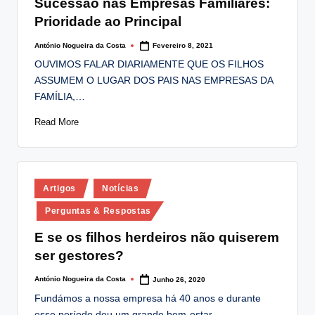
Sucessão nas Empresas Familiares:
Prioridade ao Principal
António Nogueira da Costa
Fevereiro 8, 2021
Posted
by
OUVIMOS FALAR DIARIAMENTE QUE OS FILHOS
ASSUMEM O LUGAR DOS PAIS NAS EMPRESAS DA
FAMÍLIA,…
Read More
Posted
Artigos
Notícias
in
Perguntas & Respostas
E se os filhos herdeiros não quiserem
ser gestores?
António Nogueira da Costa
Junho 26, 2020
Posted
by
Fundámos a nossa empresa há 40 anos e durante
esse período deu um grande bem-estar…