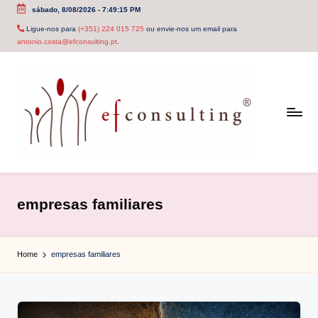
sábado, 8/08/2026
-
7:49:15 PM
Skip
Ligue-nos para
(+351) 224 015 725
ou envie-nos um email para
antonio.costa@efconsulting.pt
.
to
content
e
f
empresas familiares
c
o
Home
empresas familiares
n
s
u