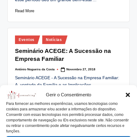
Read More
Posted
Eventos
Notícias
in
Seminário ACEGE: A Sucessão na
Empresa Familiar
António Nogueira da Costa
Novembro 27, 2018
Posted
by
Seminário ACEGE - A Sucessão na Empresa Familiar:
A vontade da Família e as Implicações…
Gerir o Consentimento
Read More
Para fornecer as melhores experiências, usamos tecnologias como
cookies para armazenar e/ou aceder a informações do dispositivo.
Consentir com essas tecnologias nos permitirá processar dados, como
comportamento de navegação ou IDs exclusivos neste site. Não consentir
Posted
Artigos
Eventos
Notícias
ou retirar o consentimento pode afetar negativamante certos recursos e
in
funções.
Seminário Roadmap para as