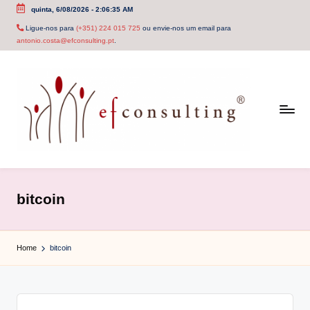
quinta, 6/08/2026
-
2:06:36 AM
Skip
Ligue-nos para
(+351) 224 015 725
ou envie-nos um email para
antonio.costa@efconsulting.pt
.
to
content
e
f
bitcoin
c
o
Home
bitcoin
n
s
u