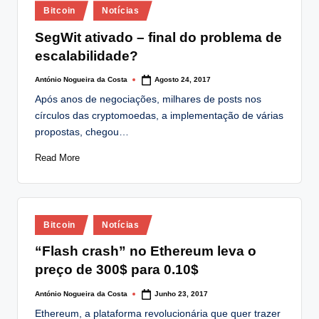
Posted
lt
Bitcoin
Notícias
in
i
SegWit ativado – final do problema de
escalabilidade?
n
g
António Nogueira da Costa
Agosto 24, 2017
Posted
by
Após anos de negociações, milhares de posts nos
.
círculos das cryptomoedas, a implementação de várias
p
propostas, chegou…
t
Read More
Posted
Bitcoin
Notícias
in
“Flash crash” no Ethereum leva o
preço de 300$ para 0.10$
António Nogueira da Costa
Junho 23, 2017
Posted
by
Ethereum, a plataforma revolucionária que quer trazer