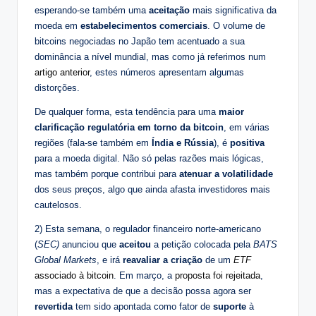
esperando-se também uma
aceitação
mais significativa da
moeda em
estabelecimentos comerciais
. O volume de
bitcoins negociadas no Japão tem acentuado a sua
dominância a nível mundial, mas como já referimos num
artigo anterior
, estes números apresentam algumas
distorções.
De qualquer forma, esta tendência para uma
maior
clarificação regulatória em torno da bitcoin
, em várias
regiões (fala-se também em
Índia e Rússia
), é
positiva
para a moeda digital. Não só pelas razões mais lógicas,
mas também porque contribui para
atenuar a volatilidade
dos seus preços, algo que ainda afasta investidores mais
cautelosos.
2) Esta semana, o regulador financeiro norte-americano
(
SEC)
anunciou que
aceitou
a petição colocada pela
BATS
Global Markets
, e irá
reavaliar a criação
de um
ETF
associado à bitcoin
. Em março, a
proposta foi rejeitada
,
mas a expectativa de que a decisão possa agora ser
revertida
tem sido apontada como fator de
suporte
à