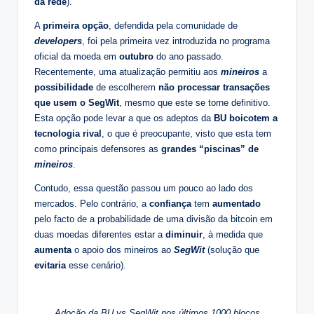
da rede
).
A
primeira opção
, defendida pela comunidade de
developers
, foi pela primeira vez introduzida no programa
oficial da moeda em
outubro
do ano passado.
Recentemente, uma atualização permitiu aos
mineiros
a
possibilidade
de escolherem
não processar transações
que usem o SegWit
, mesmo que este se torne definitivo.
Esta opção pode levar a que os adeptos da
BU boicotem a
tecnologia rival
, o que é preocupante, visto que esta tem
como principais defensores as
grandes “piscinas” de
mineiros
.
Contudo, essa questão passou um pouco ao lado dos
mercados. Pelo contrário, a
confiança
tem
aumentado
pelo facto de a probabilidade de uma divisão da bitcoin em
duas moedas diferentes estar a
diminuir
, à medida que
aumenta
o apoio dos mineiros ao
SegWit
(solução que
evitaria
esse cenário).
Adoção da BU vs SegWit nos últimos 1000 blocos