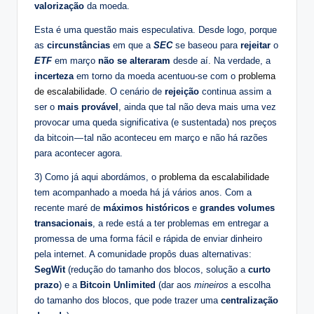
valorização
da moeda.
Esta é uma questão mais especulativa. Desde logo, porque
as
circunstâncias
em que a
SEC
se baseou para
rejeitar
o
ETF
em março
não se alteraram
desde aí. Na verdade, a
incerteza
em torno da moeda acentuou-se com o
problema
de escalabilidade
. O cenário de
rejeição
continua assim a
ser o
mais provável
, ainda que tal não deva mais uma vez
provocar uma queda significativa (e sustentada) nos preços
da bitcoin — tal não aconteceu em março e não há razões
para acontecer agora.
3) Como já aqui abordámos, o
problema da escalabilidade
tem acompanhado a moeda há já vários anos. Com a
recente maré de
máximos históricos
e
grandes volumes
transacionais
, a rede está a ter problemas em entregar a
promessa de uma forma fácil e rápida de enviar dinheiro
pela internet. A comunidade propôs duas alternativas:
SegWit
(redução do tamanho dos blocos, solução a
curto
prazo
) e a
Bitcoin Unlimited
(dar aos
mineiros
a escolha
do tamanho dos blocos, que pode trazer uma
centralização