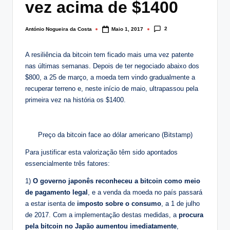
vez acima de $1400
lt
i
2
António Nogueira da Costa
Maio 1, 2017
Posted
by
n
A resiliência da bitcoin tem ficado mais uma vez patente
g
nas últimas semanas. Depois de ter negociado abaixo dos
.
$800, a 25 de março, a moeda tem vindo gradualmente a
recuperar terreno e, neste início de maio, ultrapassou pela
p
primeira vez na história os $1400.
t
Preço da bitcoin face ao dólar americano (Bitstamp)
Para justificar esta valorização têm sido apontados
essencialmente três fatores:
1)
O governo japonês reconheceu a bitcoin como meio
de pagamento legal
, e a venda da moeda no país passará
a estar isenta de
imposto sobre o consumo
, a 1 de julho
de 2017. Com a implementação destas medidas, a
procura
pela bitcoin no Japão aumentou imediatamente
,