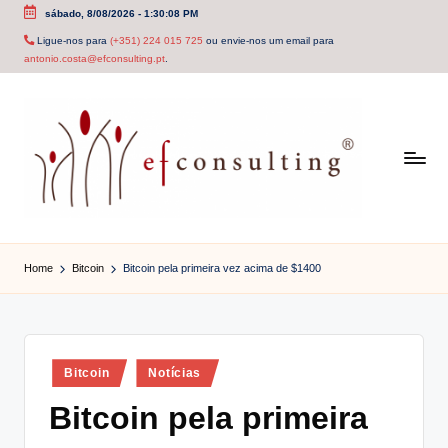
sábado, 8/08/2026
-
1:30:08 PM
Skip
Ligue-nos para
(+351) 224 015 725
ou envie-nos um email para
antonio.costa@efconsulting.pt
.
to
content
e
f
Home
Bitcoin
Bitcoin pela primeira vez acima de $1400
c
o
n
Posted
Bitcoin
Notícias
in
s
Bitcoin pela primeira
u