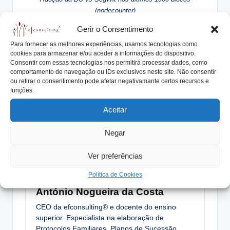
(nodecounter)
Apesar do
otimismo
que a evolução dos preços nas
Gerir o Consentimento
últimas semanas reflete, o
problema de escalabilidade
Para fornecer as melhores experiências, usamos tecnologias como
ainda
preocupa
muitos investidores. Enquanto não for
cookies para armazenar e/ou aceder a informações do dispositivo.
encontrada uma
solução
definitiva
, a confiança dos
Consentir com essas tecnologias nos permitirá processar dados, como
comportamento de navegação ou IDs exclusivos neste site. Não consentir
investidores não será total e essa questão deverá travar
ou retirar o consentimento pode afetar negativamante certos recursos e
uma valorização mais significativa da moeda.
funções.
Aceitar
Negar
Tags:
bitcoin
bitcoinu
BU
histórico
máximo
segwit
unlimited
Ver preferências
Política de Cookies
António Nogueira da Costa
CEO da efconsulting® e docente do ensino
superior. Especialista na elaboração de
Protocolos Familiares, Planos de Sucessão,