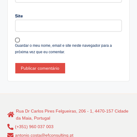
n
a
Site
ti
v
e
:
Guardar o meu nome, email e site neste navegador para a
próxima vez que eu comentar.
Rua Dr Carlos Pires Felgueiras, 206 - 1, 4470-157 Cidade
da Maia, Portugal
(+351) 960 037 003
antonio.costa@efconsulting.pt