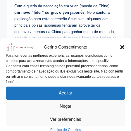
Com a queda da negociação em yuan (moeda da China),
um novo “líder” surgiu: o yen japonês
. No entanto, a
explicação para esta ascenção é simples: algumas das
principais bolsas japonesas tentaram aproveitar os
desenvolvimentos na China para ganhar quota de mercado,
estando a atuar exatamente da mesma forma que faziam as
suas congéneres chinesas: “comissões zero”. Por outras
Gerir o Consentimento
palavras, continuam a não ser conhecidos os volumes
Para fornecer as melhores experiências, usamos tecnologias como
negociados em cada moeda sem distorções.
cookies para armazenar e/ou aceder a informações do dispositivo.
Consentir com essas tecnologias nos permitirá processar dados, como
comportamento de navegação ou IDs exclusivos neste site. Não consentir
ou retirar o consentimento pode afetar negativamante certos recursos e
Peso de cada moeda na negociação de bitcoins a
funções.
nível mundial
Aceitar
Entretanto, na China, os investidores já terão arranjado
forma de contornar as taxas cobradas nas bolsas. Sites
Negar
como o
LocalBitcoins
, onde os utilizadores podem comprar
e vender diretamente a outros utilizadores, têm reportado
Ver preferências
uma subida explosiva no seu volume transacionado.
Política de Cookies