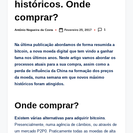
históricos. Onde
lt
i
comprar?
n
1
António Nogueira da Costa
Fevereiro 25, 2017
Posted
g
by
.
Na última publicação abordamos de forma resumida a
bitcoin, a nova moeda digital que tem vindo a ganhar
p
fama nos últimos anos. Neste artigo vamos abordar os
t
processos atuais para a sua compra, assim como a
perda de influência da China na formação dos preços
da moeda, numa semana em que novos máximo
históricos foram atingidos.
Onde comprar?
Existem várias alternativas para adquirir bitcoins
.
Presencialmente, numa agência de câmbios, ou através de
um mercado P2P0. Praticamente todas as moedas de alta