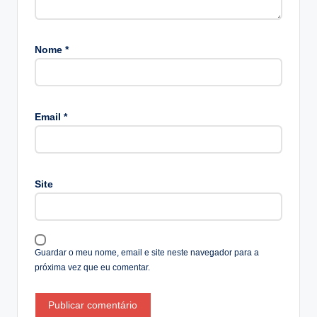
Nome
*
A
lt
Email
*
e
r
n
a
Site
ti
v
e
:
Guardar o meu nome, email e site neste navegador para a
próxima vez que eu comentar.