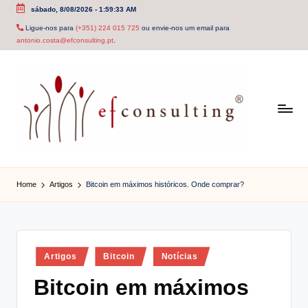
sábado, 8/08/2026
-
1:59:34 AM
Skip
Ligue-nos para
(+351) 224 015 725
ou envie-nos um email para
antonio.costa@efconsulting.pt
.
to
content
e
f
Home
Artigos
Bitcoin em máximos históricos. Onde comprar?
c
o
n
Posted
Artigos
Bitcoin
Notícias
in
s
Bitcoin em máximos
u