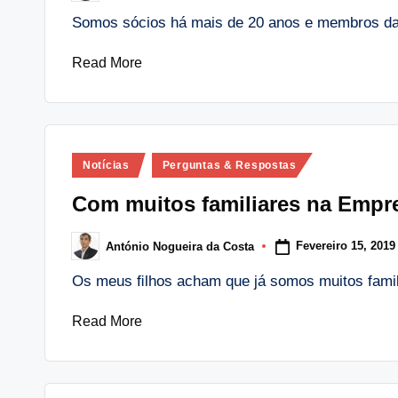
by
Somos sócios há mais de 20 anos e membros da
Read More
Posted
Notícias
Perguntas & Respostas
in
Com muitos familiares na Emp
Fevereiro 15, 2019
António Nogueira da Costa
Posted
by
Os meus ﬁlhos acham que já somos muitos famil
Read More