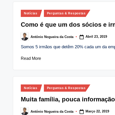
Posted
Notícias
Perguntas & Respostas
in
Como é que um dos sócios e ir
Abril 23, 2019
António Nogueira da Costa
Posted
by
Somos 5 irmãos que detêm 20% cada um da emp
Read More
Posted
Notícias
Perguntas & Respostas
in
Muita família, pouca informação
Março 22, 2019
António Nogueira da Costa
Posted