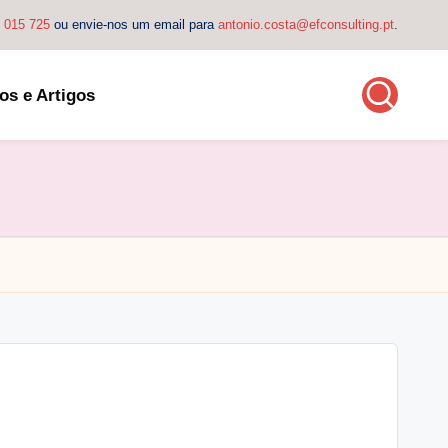
4 015 725
ou envie-nos um email para
antonio.costa@efconsulting.pt
.
os e Artigos