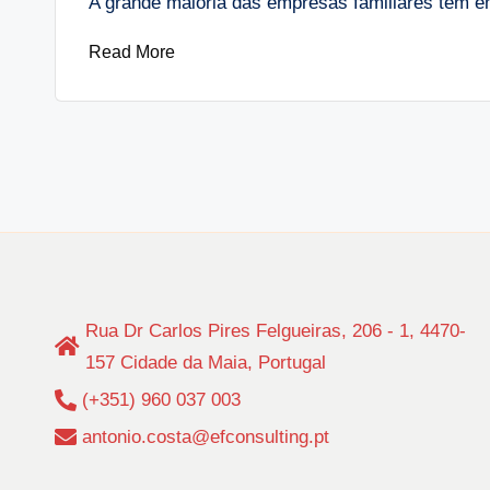
A grande maioria das empresas familiares tem
Read More
Paginação
dos
conteúdos
Rua Dr Carlos Pires Felgueiras, 206 - 1, 4470-
157 Cidade da Maia, Portugal
(+351) 960 037 003
antonio.costa@efconsulting.pt