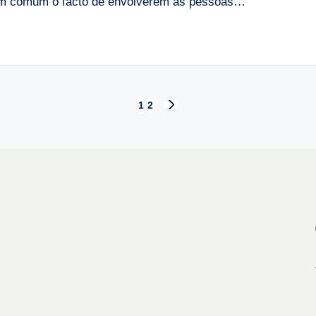
 em comum o facto de envolverem as pessoas…
1
2
NEXT
PAGE