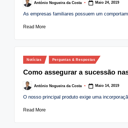
Maio 24, 2019
António Nogueira da Costa
Posted
by
As empresas familiares possuem um comportamen
Read More
Posted
Notícias
Perguntas & Respostas
in
Como assegurar a sucessão nas
Maio 14, 2019
António Nogueira da Costa
Posted
by
O nosso principal produto exige uma incorporaçã
Read More