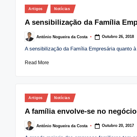
Posted
Artigos
Notícias
in
A sensibilização da Família Em
Outubro 26, 2018
António Nogueira da Costa
Posted
by
A sensibilização da Família Empresária quanto 
Read More
Posted
Artigos
Notícias
in
A família envolve-se no negócio 
Outubro 20, 2017
António Nogueira da Costa
Posted
by