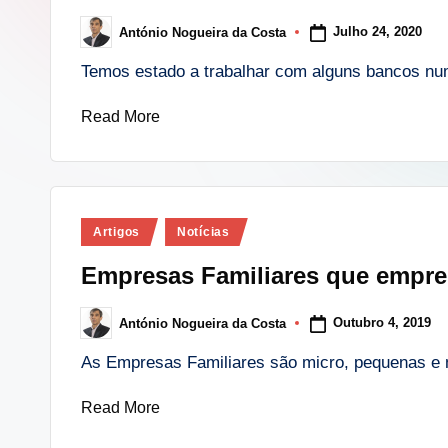
i
Julho 24, 2020
António Nogueira da Costa
Posted
n
by
Temos estado a trabalhar com alguns bancos nu
g
Read More
.
p
t
Posted
Artigos
Notícias
in
Empresas Familiares que empre
Outubro 4, 2019
António Nogueira da Costa
Posted
by
As Empresas Familiares são micro, pequenas e
Read More