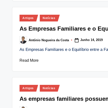
Posted
Artigos
Notícias
in
As Empresas Familiares e o Equi
Junho 14, 2019
António Nogueira da Costa
Posted
by
As Empresas Familiares e o Equilíbrio entre a F
Read More
Posted
Artigos
Notícias
in
As empresas familiares possue