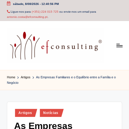
sábado, 8/08/2026
-
12:40:56 PM
Skip
Ligue-nos para
(+351) 224 015 725
ou envie-nos um email para
antonio.costa@efconsulting.pt
.
to
content
e
f
Home
Artigos
As Empresas Familiares e o Equilíbrio entre a Família e o
Negócio
c
o
n
Posted
Artigos
Notícias
s
in
As Empresas
u