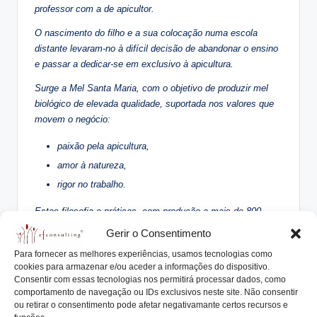
professor com a de apicultor.
O nascimento do filho e a sua colocação numa escola
distante levaram-no à difícil decisão de abandonar o ensino
e passar a dedicar-se em exclusivo à apicultura.
Surge a Mel Santa Maria, com o objetivo de produzir mel
biológico de elevada qualidade, suportada nos valores que
movem o negócio:
paixão pela apicultura,
amor à natureza,
rigor no trabalho.
Estas filosofia e práticas, com produção a mais de 800
metros de altitude, aparecem reconhecidas em diversos
Gerir o Consentimento
prémios de prata e ouro e impacto positivo na divulgação e
Para fornecer as melhores experiências, usamos tecnologias como
posicionamento da marca.
cookies para armazenar e/ou aceder a informações do dispositivo.
As mais de 1.000 colmeias e a valia do produto permitem-
Consentir com essas tecnologias nos permitirá processar dados, como
lhe exportar cerca de 90% das 20 toneladas de mel
comportamento de navegação ou IDs exclusivos neste site. Não consentir
produzidas.
ou retirar o consentimento pode afetar negativamante certos recursos e