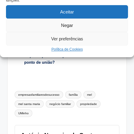
funções.
Temas para Reflexão:
Aceitar
Sabemos onde está o ponto de equilíbrio do
Negar
nosso negócio familiar?
Todos os envolvidos na trilogia da empresa estão
Ver preferências
conscientes da importância deste ponto
centrífugo?
Política de Cookies
O que se pode fazer para evitar deslizes desse
ponto de união?
Tags:
empresasfamiliaresdesucesso
família
mel
mel santa maria
negócio familiar
propriedade
UMinho