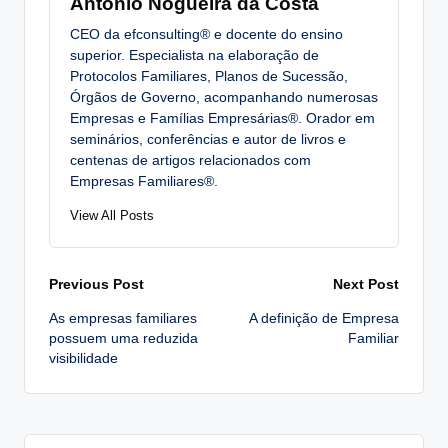
António Nogueira da Costa
CEO da efconsulting® e docente do ensino
superior. Especialista na elaboração de
Protocolos Familiares, Planos de Sucessão,
Órgãos de Governo, acompanhando numerosas
Empresas e Famílias Empresárias®. Orador em
seminários, conferências e autor de livros e
centenas de artigos relacionados com
Empresas Familiares®.
View All Posts
Post
Previous Post
Next Post
As empresas familiares
A definição de Empresa
navigation
possuem uma reduzida
Familiar
visibilidade