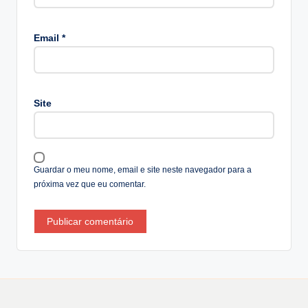
A
lt
Email
*
e
r
n
a
Site
ti
v
e
:
Guardar o meu nome, email e site neste navegador para a
próxima vez que eu comentar.