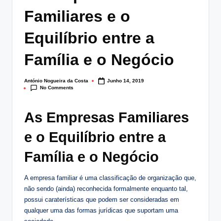
lt
Familiares e o
i
Equilíbrio entre a
n
Família e o Negócio
g
.
António Nogueira da Costa
Junho 14, 2019
Posted
p
No Comments
by
t
As Empresas Familiares
e o Equilíbrio entre a
Família e o Negócio
A empresa familiar é uma classificação de organização que,
não sendo (ainda) reconhecida formalmente enquanto tal,
possui caraterísticas que podem ser consideradas em
qualquer uma das formas jurídicas que suportam uma