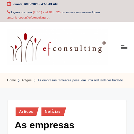
quinta, 6/08/2026
-
4:56:43 AM
Skip
Ligue-nos para
(+351) 224 015 725
ou envie-nos um email para
antonio.costa@efconsulting.pt
.
to
content
e
f
Home
Artigos
As empresas familiares possuem uma reduzida visibilidade
c
o
n
Posted
Artigos
Notícias
in
s
As empresas
u