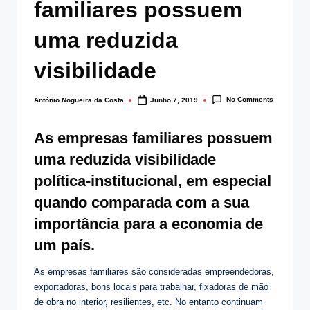
familiares possuem
lt
i
uma reduzida
n
visibilidade
g
.
No Comments
António Nogueira da Costa
Junho 7, 2019
Posted
by
p
As empresas familiares possuem
t
uma reduzida visibilidade
política-institucional, em especial
quando comparada com a sua
importância para a economia de
um país.
As empresas familiares são consideradas empreendedoras,
exportadoras, bons locais para trabalhar, fixadoras de mão
de obra no interior, resilientes, etc. No entanto continuam