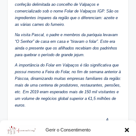
confeção delimitada ao concelho de Valpaços e
comercializado sob o nome Folar de Valpaços IGP. São os
ingredientes ímpares da região que o diferenciam: azeite e
as várias carnes do fumeiro.
Na visita Pascal, o padre e membros da paróquia levavam
“O Senhor” de casa em casa e “tiravam o folar”. Este era
ainda o presente que os afilhados recebiam dos padrinhos
para quebrar o período de grande jejum.
A importância do Folar em Valpaços é tão significativa que
possui mesmo a Feira do Folar, no fim de semana anterior à
Páscoa, dinamizando muitas empresas familiares da região:
mais de uma centena de produtores, restaurantes, pensões,
etc. Em 2019 eram esperados mais de 150 mil visitantes e
um volume de negócios global superior a €1,5 milhões de
euros.
A
Panificadora Moutinho
, de Conceição Moutinho e Óscar
Gerir o Consentimento
Soeima, sendo de 1979 possui origens duas gerações