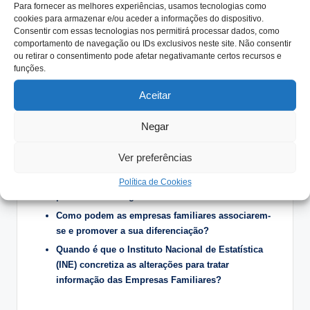
Para fornecer as melhores experiências, usamos tecnologias como
atrás, quando a sua avó fazia no forno da aldeia de Argeriz
cookies para armazenar e/ou aceder a informações do dispositivo.
o pão regional que vendia aos habitantes da povoação.
Consentir com essas tecnologias nos permitirá processar dados, como
comportamento de navegação ou IDs exclusivos neste site. Não consentir
À avó seguiu-se a mãe e depois os filhos que, com o
ou retirar o consentimento pode afetar negativamante certos recursos e
crescimento do negócio dividiram em pastelaria e
funções.
panificadora. Atualmente são doze pessoas a produzir o
“Folar de Valpaços” e o “Pão de Centeio”, que
Aceitar
comercializam em 4 espaços e fazem a distribuição e
venda ao domicílio em vários concelhos.
Negar
Temas para Reflexão:
Ver preferências
Que entidades podem desenvolver iniciativas que
Política de Cookies
promovam os negócios familiares locais?
Como podem as empresas familiares associarem-
se e promover a sua diferenciação?
Quando é que o Instituto Nacional de Estatística
(INE) concretiza as alterações para tratar
informação das Empresas Familiares?