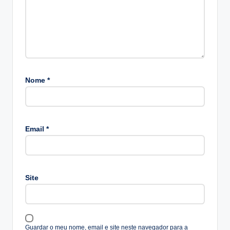
Nome
*
A
lt
Email
*
e
r
n
a
Site
ti
v
e
:
Guardar o meu nome, email e site neste navegador para a