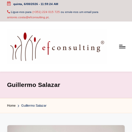
quinta, 6/08/2026
-
11:59:25 AM
Skip
Ligue-nos para
(+351) 224 015 725
ou envie-nos um email para
antonio.costa@efconsulting.pt
.
to
content
e
f
Guillermo Salazar
c
o
Home
Guillermo Salazar
n
s
u