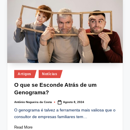
lt
i
n
g
.
p
t
Posted
Artigos
Notícias
in
O que se Esconde Atrás de um
Genograma?
António Nogueira da Costa
Agosto 8, 2024
Posted
by
O genograma é talvez a ferramenta mais valiosa que o
consultor de empresas familiares tem…
Read More