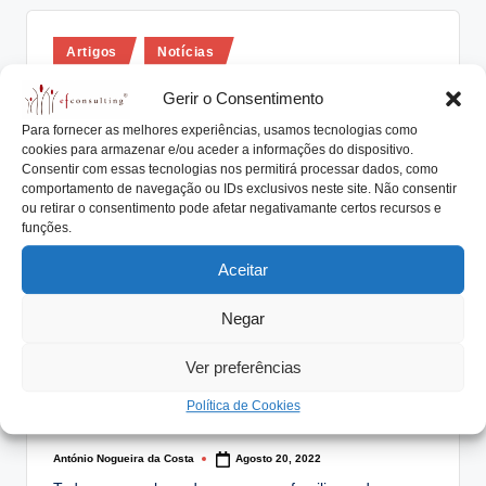
Posted
Artigos
Notícias
in
E se o chefe não se quiser reformar?
Gerir o Consentimento
António Nogueira da Costa
Dezembro 21, 2022
Para fornecer as melhores experiências, usamos tecnologias como
Posted
by
cookies para armazenar e/ou aceder a informações do dispositivo.
E se o chefe não se quiser reformar? Para muitos
Consentir com essas tecnologias nos permitirá processar dados, como
fundadores de negócios familiares, entregar…
comportamento de navegação ou IDs exclusivos neste site. Não consentir
ou retirar o consentimento pode afetar negativamante certos recursos e
Read More
funções.
Aceitar
Negar
Posted
Artigos
Notícias
in
Todos os membros das empresas
Ver preferências
familiares devem ser especialistas em
Política de Cookies
comunicação
António Nogueira da Costa
Agosto 20, 2022
Posted
by