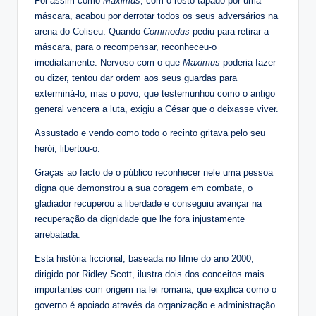
Foi assim como
Maximus
, com o rosto tapado por uma
máscara, acabou por derrotar todos os seus adversários na
arena do Coliseu. Quando
Commodus
pediu para retirar a
máscara, para o recompensar, reconheceu-o
imediatamente. Nervoso com o que
Maximus
poderia fazer
ou dizer, tentou dar ordem aos seus guardas para
exterminá-lo, mas o povo, que testemunhou como o antigo
general vencera a luta, exigiu a César que o deixasse viver.
Assustado e vendo como todo o recinto gritava pelo seu
herói, libertou-o.
Graças ao facto de o público reconhecer nele uma pessoa
digna que demonstrou a sua coragem em combate, o
gladiador recuperou a liberdade e conseguiu avançar na
recuperação da dignidade que lhe fora injustamente
arrebatada.
Esta história ficcional, baseada no filme do ano 2000,
dirigido por Ridley Scott, ilustra dois dos conceitos mais
importantes com origem na lei romana, que explica como o
governo é apoiado através da organização e administração