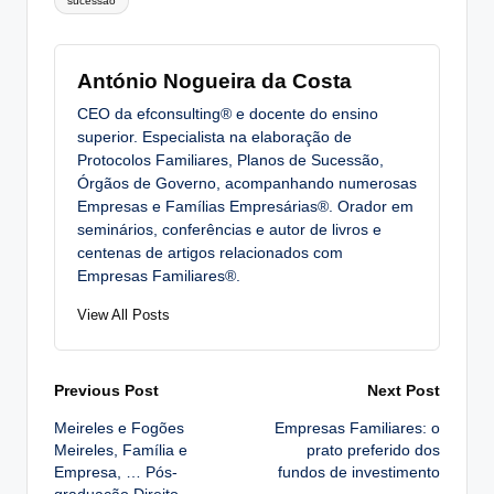
sucessão
António Nogueira da Costa
CEO da efconsulting® e docente do ensino
superior. Especialista na elaboração de
Protocolos Familiares, Planos de Sucessão,
Órgãos de Governo, acompanhando numerosas
Empresas e Famílias Empresárias®. Orador em
seminários, conferências e autor de livros e
centenas de artigos relacionados com
Empresas Familiares®.
View All Posts
Post
Previous Post
Next Post
Meireles e Fogões
Empresas Familiares: o
navigation
Meireles, Família e
prato preferido dos
Empresa, … Pós-
fundos de investimento