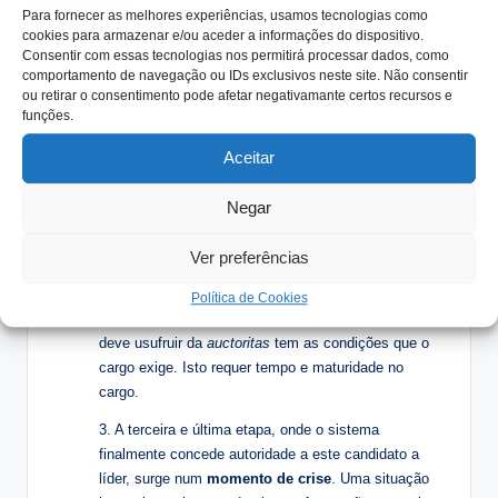
Para fornecer as melhores experiências, usamos tecnologias como
três etapas
.
cookies para armazenar e/ou aceder a informações do dispositivo.
Consentir com essas tecnologias nos permitirá processar dados, como
1. Na primeira,
o sistema
(neste caso, colaboradores
comportamento de navegação ou IDs exclusivos neste site. Não consentir
e “
stakeholders
“, incluindo clientes e fornecedores)
ou retirar o consentimento pode afetar negativamante certos recursos e
concede à pessoa,
que assume uma posição,
uma
funções.
espécie de “
crédito
“
. Há um voto inicial de
Aceitar
confiança, especialmente quando se trata de um filho
dos proprietários, visto que se assume que teve a
Negar
educação e formação necessárias para um dia gerir
a empresa. Digamos que, em princípio, todos
Ver preferências
apostam de boa-fé nessa pessoa.
2. Na segunda etapa,
a opinião do público
pelo
Política de Cookies
exercício do dia a dia determinará se o candidato que
deve usufruir da
auctoritas
tem as condições que o
cargo exige. Isto requer tempo e maturidade no
cargo.
3. A terceira e última etapa, onde o sistema
finalmente concede autoridade a este candidato a
líder, surge num
momento de crise
. Uma situação