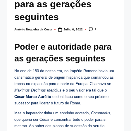
para as gerações
lt
i
seguintes
n
1
António Nogueira da Costa
Julho 6, 2022
Posted
g
by
.
Poder e autoridade para
p
as gerações seguintes
t
No ano de 180 da nossa era, no Império Romano havia um
carismático general de origem hispânica que comandou as
tropas na expansão para o norte da Europa. Chamava-se
Maximus Decimus Meridius
e o seu valor era tal que o
César Marco Aurélio
o identificou como o seu próximo
sucessor para liderar o futuro de Roma.
Mas o imperador tinha um sobrinho adotado,
Commodus
,
que queria ser César e concentrar todo o poder para si
mesmo. Ao saber dos planos de sucessão do seu tio,