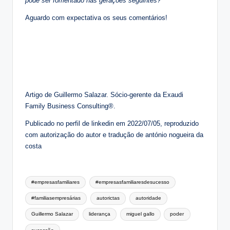
pode ser fomentado nas gerações seguintes?
Aguardo com expectativa os seus comentários!
Artigo de Guillermo Salazar. Sócio-gerente da Exaudi
Family Business Consulting®.
Publicado no perfil de linkedin em 2022/07/05, reproduzido
com autorização do autor e tradução de antónio nogueira da
costa
Tags:
#empresasfamiliares
#empresasfamiliaresdesucesso
#familiasempresárias
autorictas
autoridade
Guillermo Salazar
liderança
miguel gallo
poder