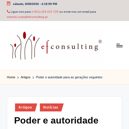
sábado, 8/08/2026
-
4:18:59 PM
Skip
Ligue-nos para
(+351) 224 015 725
ou envie-nos um email para
antonio.costa@efconsulting.pt
.
to
content
e
f
Home
Artigos
Poder e autoridade para as gerações seguintes
c
o
n
Posted
Artigos
Notícias
in
s
Poder e autoridade
u