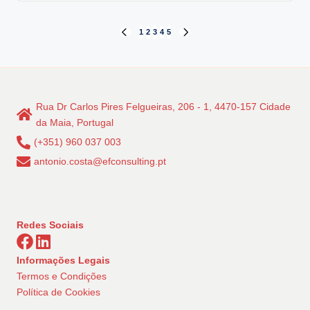
Paginação
1
2
3
4
5
PREVIOUS
NEXT
PAGE
PAGE
dos
conteúdos
Rua Dr Carlos Pires Felgueiras, 206 - 1, 4470-157 Cidade
da Maia, Portugal
(+351) 960 037 003
antonio.costa@efconsulting.pt
Redes Sociais
Informações Legais
Termos e Condições
Política de Cookies