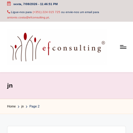
sexta, 7/08/2026
-
11:46:51 PM
Skip
Ligue-nos para
(+351) 224 015 725
ou envie-nos um email para
antonio.costa@efconsulting.pt
.
to
content
e
f
jn
c
o
Home
jn
Page 2
n
s
u