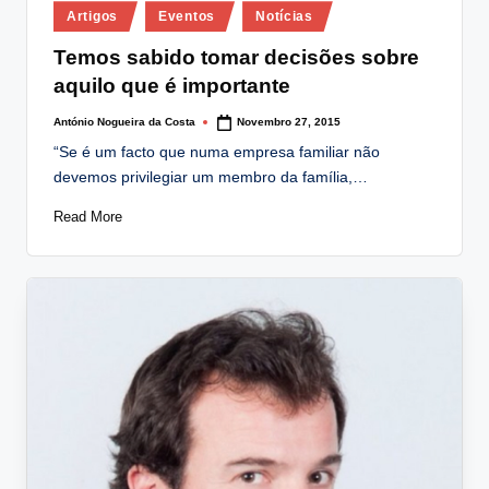
Posted
lt
Artigos
Eventos
Notícias
in
i
Temos sabido tomar decisões sobre
aquilo que é importante
n
g
António Nogueira da Costa
Novembro 27, 2015
Posted
by
“Se é um facto que numa empresa familiar não
.
devemos privilegiar um membro da família,…
p
Read More
t