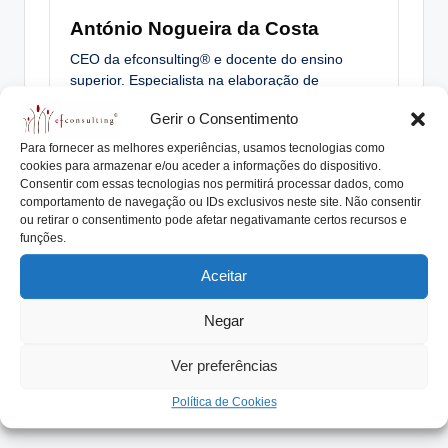
António Nogueira da Costa
CEO da efconsulting® e docente do ensino
superior. Especialista na elaboração de
Protocolos Familiares, Planos de Sucessão,
Gerir o Consentimento
Órgãos de Governo, acompanhando numerosas
Empresas e Famílias Empresárias®. Orador em
Para fornecer as melhores experiências, usamos tecnologias como
seminários, conferências e autor de livros e
cookies para armazenar e/ou aceder a informações do dispositivo.
Consentir com essas tecnologias nos permitirá processar dados, como
centenas de artigos relacionados com
comportamento de navegação ou IDs exclusivos neste site. Não consentir
Empresas Familiares®.
ou retirar o consentimento pode afetar negativamante certos recursos e
funções.
View All Posts
Aceitar
Post
Previous Post
Next Post
Negar
Harmonia e coesão
Eu gostaria de trabalhar
navigation
refletem-se no negócio
numa Empresa Familiar
Ver preferências
porque … (I/VI)
Política de Cookies