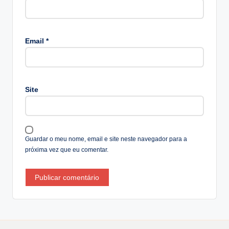
A
lt
Email
*
e
r
n
a
Site
ti
v
e
:
Guardar o meu nome, email e site neste navegador para a
próxima vez que eu comentar.