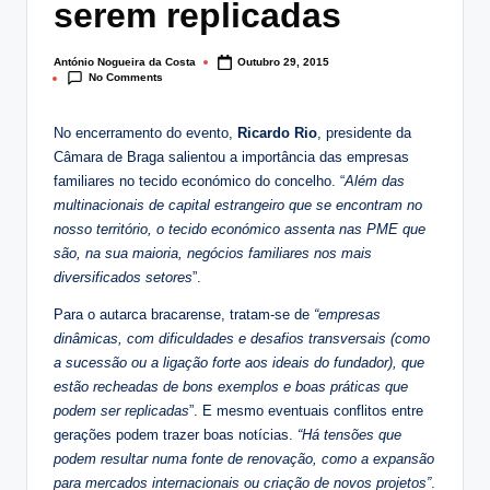
serem replicadas
lt
i
António Nogueira da Costa
Outubro 29, 2015
Posted
No Comments
by
n
g
No encerramento do evento,
Ricardo Rio
, presidente da
Câmara de Braga salientou a importância das empresas
.
familiares no tecido económico do concelho. “
Além das
p
multinacionais de capital estrangeiro que se encontram no
nosso território, o tecido económico assenta nas PME que
t
são, na sua maioria, negócios familiares nos mais
diversificados setores
”.
Para o autarca bracarense, tratam-se de
“empresas
dinâmicas, com dificuldades e desafios transversais (como
a sucessão ou a ligação forte aos ideais do fundador), que
estão recheadas de bons exemplos e boas práticas que
podem ser replicadas
”. E mesmo eventuais conflitos entre
gerações podem trazer boas notícias.
“Há tensões que
podem resultar numa fonte de renovação, como a expansão
para mercados internacionais ou criação de novos projetos”
.