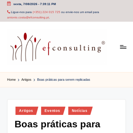
sexta, 7/08/2026
-
7:39:11 PM
Skip
Ligue-nos para
(+351) 224 015 725
ou envie-nos um email para
antonio.costa@efconsulting.pt
.
to
content
e
f
Home
Artigos
Boas práticas para serem replicadas
c
o
n
Posted
Artigos
Eventos
Notícias
in
s
Boas práticas para
u