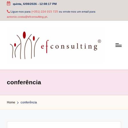
quinta, 6/08/2026
-
12:08:18 PM
Skip
Ligue-nos para
(+351) 224 015 725
ou envie-nos um email para
antonio.costa@efconsulting.pt
.
to
content
e
f
conferência
c
o
Home
conferência
n
s
u