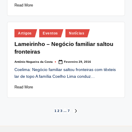
Read More
Posted
Artigos
Eventos
Notícias
in
Lameirinho – Negócio familiar saltou
fronteiras
António Nogueira da Costa
Fevereiro 29, 2016
Posted
by
Coelima: Negócio familiar saltou fronteiras com têxteis
lar de topo A família Coelho Lima conduz…
Read More
Paginação
1
2
3
…
7
NEXT
PAGE
dos