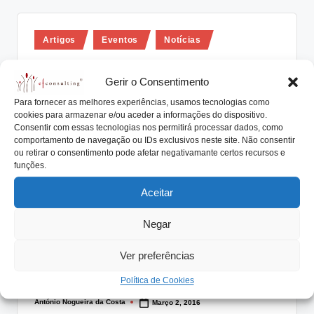
Posted
Artigos
Eventos
Notícias
in
Legislação deveria facilitar a
Gerir o Consentimento
sucessão familiar nas empresas
Para fornecer as melhores experiências, usamos tecnologias como
António Nogueira da Costa
Março 3, 2016
Posted
cookies para armazenar e/ou aceder a informações do dispositivo.
by
O Europarque, em Santa Maria da Feira, recebe esta
Consentir com essas tecnologias nos permitirá processar dados, como
comportamento de navegação ou IDs exclusivos neste site. Não consentir
quinta-feira, 3 de março, a última…
ou retirar o consentimento pode afetar negativamante certos recursos e
funções.
Read More
Aceitar
Negar
Posted
Artigos
Eventos
Notícias
in
Ver preferências
Competência para gerir foi segredo
da SIRMAF
Política de Cookies
António Nogueira da Costa
Março 2, 2016
Posted
by