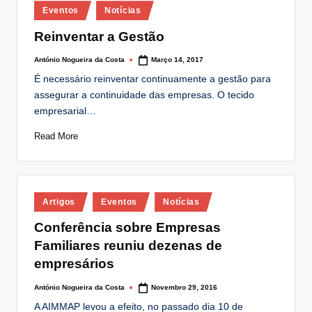
Posted
lt
Eventos
Notícias
in
i
Reinventar a Gestão
n
António Nogueira da Costa
Março 14, 2017
Posted
by
g
É necessário reinventar continuamente a gestão para
assegurar a continuidade das empresas. O tecido
.
empresarial…
p
Read More
t
Posted
Artigos
Eventos
Notícias
in
Conferência sobre Empresas
Familiares reuniu dezenas de
empresários
António Nogueira da Costa
Novembro 29, 2016
Posted
by
A AIMMAP levou a efeito, no passado dia 10 de