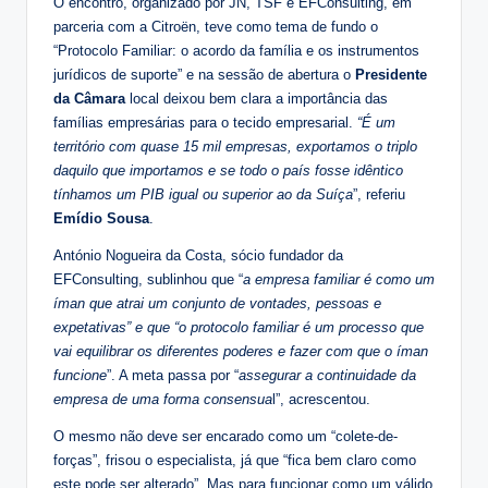
O encontro, organizado por JN, TSF e EFConsulting, em
parceria com a Citroën, teve como tema de fundo o
“Protocolo Familiar: o acordo da família e os instrumentos
jurídicos de suporte” e na sessão de abertura o
Presidente
da Câmara
local deixou bem clara a importância das
famílias empresárias para o tecido empresarial.
“É um
território com quase 15 mil empresas, exportamos o triplo
daquilo que importamos e se todo o país fosse idêntico
tínhamos um PIB igual ou superior ao da Suíça
”, referiu
Emídio Sousa
.
António Nogueira da Costa, sócio fundador da
EFConsulting, sublinhou que “
a empresa familiar é como um
íman que atrai um conjunto de vontades, pessoas e
expetativas” e que “o protocolo familiar é um processo que
vai equilibrar os diferentes poderes e fazer com que o íman
funcione
”. A meta passa por “
assegurar a continuidade da
empresa de uma forma consensua
l”, acrescentou.
O mesmo não deve ser encarado como um “colete-de-
forças”, frisou o especialista, já que “fica bem claro como
este pode ser alterado”. Mas para funcionar como um válido