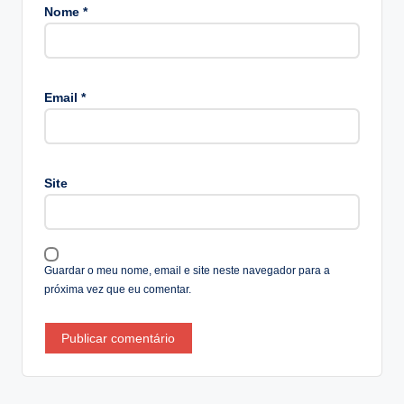
Nome
*
A
lt
Email
*
e
r
n
a
Site
ti
v
e
:
Guardar o meu nome, email e site neste navegador para a
próxima vez que eu comentar.