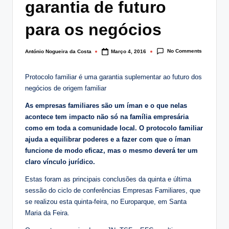
garantia de futuro
lt
i
para os negócios
n
No Comments
António Nogueira da Costa
Março 4, 2016
Posted
g
by
.
Protocolo familiar é uma garantia suplementar ao futuro dos
negócios de origem familiar
p
As empresas familiares são um íman e o que nelas
t
acontece tem impacto não só na família empresária
como em toda a comunidade local. O protocolo familiar
ajuda a equilibrar poderes e a fazer com que o íman
funcione de modo eficaz, mas o mesmo deverá ter um
claro vínculo jurídico.
Estas foram as principais conclusões da quinta e última
sessão do ciclo de conferências Empresas Familiares, que
se realizou esta quinta-feira, no Europarque, em Santa
Maria da Feira.