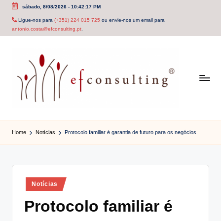
sábado, 8/08/2026
-
10:42:18 PM
Skip
Ligue-nos para
(+351) 224 015 725
ou envie-nos um email para
antonio.costa@efconsulting.pt
.
to
content
e
f
Home
Notícias
Protocolo familiar é garantia de futuro para os negócios
c
o
n
Posted
Notícias
in
s
Protocolo familiar é
u