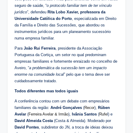
seguro de saúde, “
o protocolo familiar tem de ter vínculo
jurídico
”, defendeu
Rita Lobo Xavier, professora da
Universidade Católica do Porto
, especializada em Direito
da Família e Direito das Sucessões, que abordou os
instrumentos jurídicos para um planeamento sucessório
numa empresa familiar.
Para
João Rui Ferreira
, presidente da Associação
Portuguesa da Cortiça, um setor no qual predominam
empresas familiares e fortemente enraizado no concelho de
Aveiro, “
a problemática da sucessão tem um impacto
enorme na comunidade local
” pelo que o tema deve ser
cuidadosamente tratado.
Todos diferentes mas todos iguais
A conferência contou com um debate com empresários
familiares da região:
André Gonçalves
(
Recor
),
Rúben
Avelar
(
Ferreira Avelar & Irmão
),
Ivânia Santos
(
Rufe
l) e
David Almeida Costa
(Costa & Almeida). Moderado por
David Pontes
, subdiretor do JN, a troca de ideias deixou