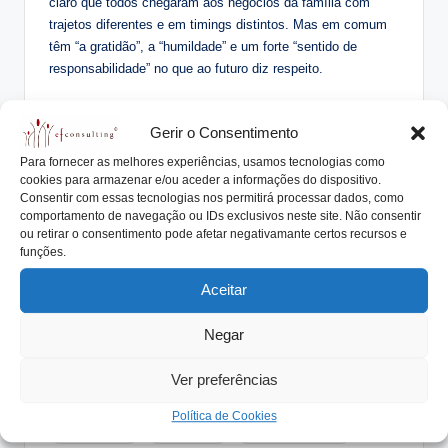
claro que todos chegaram aos negócios da família com
trajetos diferentes e em timings distintos. Mas em comum
têm “a gratidão”, a “humildade” e um forte “sentido de
responsabilidade” no que ao futuro diz respeito.
Gerir o Consentimento
Artigo
integrado no âmbito da conferência
“Protocolo
Familiar: O acordo de família e os instrumentos jurídicos de
Para fornecer as melhores experiências, usamos tecnologias como
cookies para armazenar e/ou aceder a informações do dispositivo.
suporte”,
de que a
consulting
é coorganizadora, e decorre
Consentir com essas tecnologias nos permitirá processar dados, como
no Europarque de Santa Maria da Feira no dia 3 de março
comportamento de navegação ou IDs exclusivos neste site. Não consentir
de 2016
ou retirar o consentimento pode afetar negativamante certos recursos e
funções.
Aceitar
Tags:
andré gonçalves
antonio nogueira da costa
Negar
conferência
david costa
david pontes
efconsulting
emidio sousa
empresa familiar
Ver preferências
ivânia santos
joão ferreira
Protocolo Familiar
Política de Cookies
rita lobo xavier
rúben avelar
santa maria da feira