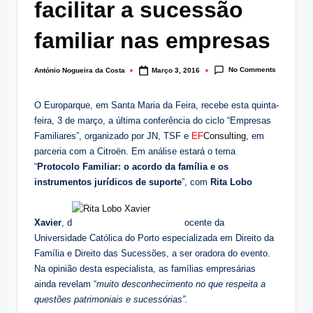
facilitar a sucessão
lt
i
familiar nas empresas
n
No Comments
António Nogueira da Costa
Março 3, 2016
Posted
g
by
.
O Europarque, em Santa Maria da Feira, recebe esta quinta-
feira, 3 de março, a última conferência do ciclo “Empresas
p
Familiares”, organizado por JN, TSF e
EF
Consulting
, em
t
parceria com a Citroën. Em análise estará o tema
“
Protocolo Familiar: o acordo da família e os
instrumentos jurídicos de suporte
”, com
Rita Lobo
Xavier
, d
ocente da
Universidade Católica do Porto especializada em Direito da
Família e Direito das Sucessões, a ser oradora do evento.
Na opinião desta especialista, as famílias empresárias
ainda revelam “
muito desconhecimento no que respeita a
questões patrimoniais e sucessórias”.