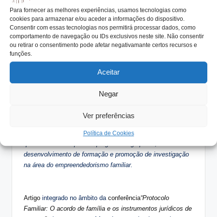
Portugal como no resto da Europa e também uma maior
Para fornecer as melhores experiências, usamos tecnologias como
perceção de que é importante assegurar a sua estabilidade
cookies para armazenar e/ou aceder a informações do dispositivo.
e a sua continuidade. O Comité Económico e Social
Consentir com essas tecnologias nos permitirá processar dados, como
comportamento de navegação ou IDs exclusivos neste site. Não consentir
Europeu emitiu recentemente um parecer de iniciativa
ou retirar o consentimento pode afetar negativamante certos recursos e
própria sobre “A Empresa Familiar na Europa como fonte de
funções.
crescimento renovado e de melhores postos de trabalho”.
Este parecer solicitou à Comissão Europeia a preparação
Aceitar
de regulação sobre empresas familiares, para além de
medidas específicas tais como: a melhoria da
Negar
regulamentação em matéria de transmissão de empresas
familiares entre gerações, nomeadamente no contexto
Ver preferências
fiscal, a fim de limitar os problemas de liquidez dessas
empresas, a promoção de um clima organizacional familiar
Política de Cookies
que se carateriza pelo emprego de longo prazo; ou o
desenvolvimento de formação e promoção de investigação
na área do empreendedorismo familiar.
Artigo
integrado no âmbito da
conferência
“Protocolo
Familiar: O acordo de família e os instrumentos jurídicos de