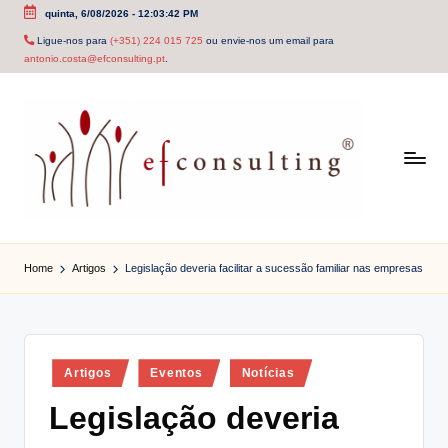
quinta, 6/08/2026
-
12:03:42 PM
Skip
Ligue-nos para
(+351) 224 015 725
ou envie-nos um email para
antonio.costa@efconsulting.pt
.
to
content
e
f
Home
Artigos
Legislação deveria facilitar a sucessão familiar nas empresas
c
o
n
Posted
Artigos
Eventos
Notícias
in
s
Legislação deveria
u