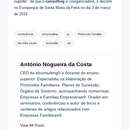
suporte”
,
de que a
consulting
é coorganizadora, e decorre
no Europarque de Santa Maria da Feira no dia 3 de março
de 2016
Tags:
conferência
efconsulting
jn
Protocolo Familiar
rita lobo xavier
sucessão
tsf
António Nogueira da Costa
CEO da efconsulting® e docente do ensino
superior. Especialista na elaboração de
Protocolos Familiares, Planos de Sucessão,
Órgãos de Governo, acompanhando numerosas
Empresas e Famílias Empresárias®. Orador em
seminários, conferências e autor de livros e
centenas de artigos relacionados com
Empresas Familiares®.
View All Posts