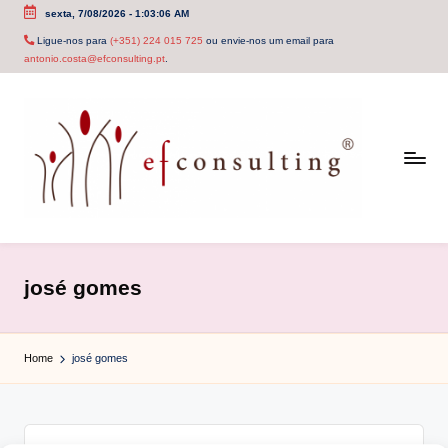
sexta, 7/08/2026
-
1:03:06 AM
Skip
Ligue-nos para
(+351) 224 015 725
ou envie-nos um email para
antonio.costa@efconsulting.pt
.
to
content
e
f
josé gomes
c
o
Home
josé gomes
n
s
u