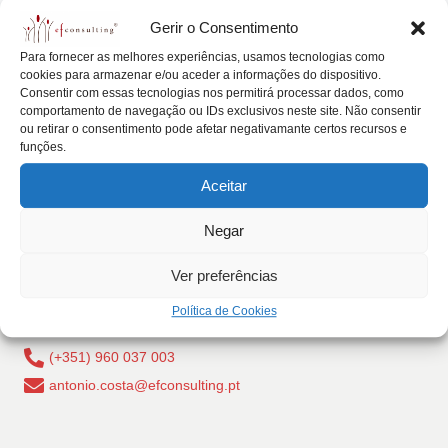
Posted
lt
Artigos
Eventos
Notícias
Gerir o Consentimento
in
i
Regras ajudam a encarar o futuro
Para fornecer as melhores experiências, usamos tecnologias como
cookies para armazenar e/ou aceder a informações do dispositivo.
n
António Nogueira da Costa
Outubro 29, 2015
Posted
Consentir com essas tecnologias nos permitirá processar dados, como
by
g
comportamento de navegação ou IDs exclusivos neste site. Não consentir
A completar 60 anos de existência, o Armazém dos
ou retirar o consentimento pode afetar negativamante certos recursos e
Terceiros tem acumulado experiência no comércio…
.
funções.
Read More
p
Aceitar
t
Negar
Ver preferências
Rua Dr Carlos Pires Felgueiras, 206 - 1, 4470-157 Cidade
Política de Cookies
da Maia, Portugal
(+351) 960 037 003
antonio.costa@efconsulting.pt