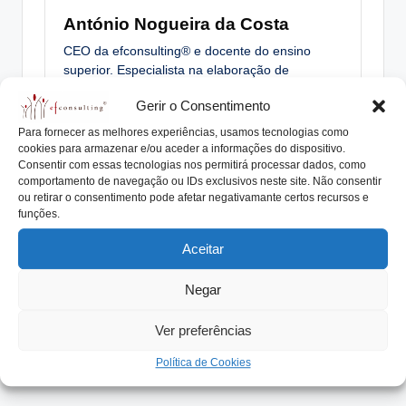
António Nogueira da Costa
CEO da efconsulting® e docente do ensino
superior. Especialista na elaboração de
Protocolos Familiares, Planos de Sucessão,
Gerir o Consentimento
Órgãos de Governo, acompanhando numerosas
Empresas e Famílias Empresárias®. Orador em
Para fornecer as melhores experiências, usamos tecnologias como
seminários, conferências e autor de livros e
cookies para armazenar e/ou aceder a informações do dispositivo.
centenas de artigos relacionados com
Consentir com essas tecnologias nos permitirá processar dados, como
comportamento de navegação ou IDs exclusivos neste site. Não consentir
Empresas Familiares®.
ou retirar o consentimento pode afetar negativamante certos recursos e
funções.
View All Posts
Aceitar
Post
Previous Post
Next Post
Negar
Jovens dão impulso ao
Empresa está acima de
navigation
empreendedorismo
qualquer laço familiar
Ver preferências
familiar
Política de Cookies