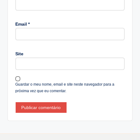
A
lt
Email
*
e
r
n
a
Site
ti
v
e
:
Guardar o meu nome, email e site neste navegador para a
próxima vez que eu comentar.