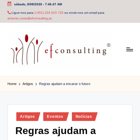
sábado, 8/08/2026
-
7:46:47 AM
Skip
Ligue-nos para
(+351) 224 015 725
ou envie-nos um email para
antonio.costa@efconsulting.pt
.
to
content
e
f
Home
Artigos
Regras ajudam a encarar o futuro
c
o
n
Posted
Artigos
Eventos
Notícias
in
s
Regras ajudam a
u