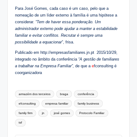
Para José Gomes, cada caso é um caso, pelo que a
nomeação de um líder externo à família é uma hipótese a
considerar.
“Tem de haver essa ponderação. Um
administrador externo pode ajudar a manter a estabilidade
familiar e evitar conflitos. Recrutar é sempre uma
possibilidade a equacionar
”, frisa.
Publicado em http://empresasfamiliares.jn.pt 2015/10/29,
integrado no âmbito da conferência
“A gestão de familiares
a trabalhar na Empresa Familiar”,
de que a
e
fconsulting é
coorganizadora
Tags:
armazém dos terceiros
braga
conferência
efconsulting
empresa familiar
family business
family firm
jn
josé gomes
Protocolo Familiar
tsf