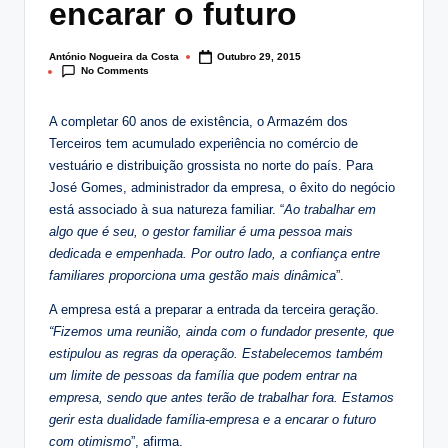
encarar o futuro
lt
i
António Nogueira da Costa
Outubro 29, 2015
Posted
No Comments
by
n
g
A completar 60 anos de existência, o Armazém dos
Terceiros tem acumulado experiência no comércio de
.
vestuário e distribuição grossista no norte do país. Para
p
José Gomes, administrador da empresa, o êxito do negócio
está associado à sua natureza familiar. “
Ao trabalhar em
t
algo que é seu, o gestor familiar é uma pessoa mais
dedicada e empenhada. Por outro lado, a confiança entre
familiares proporciona uma gestão mais dinâmica
”.
A empresa está a preparar a entrada da terceira geração.
“Fizemos uma reunião, ainda com o fundador presente, que
estipulou as regras da operação. Estabelecemos também
um limite de pessoas da família que podem entrar na
empresa, sendo que antes terão de trabalhar fora. Estamos
gerir esta dualidade família-empresa e a encarar o futuro
com otimismo
”, afirma.