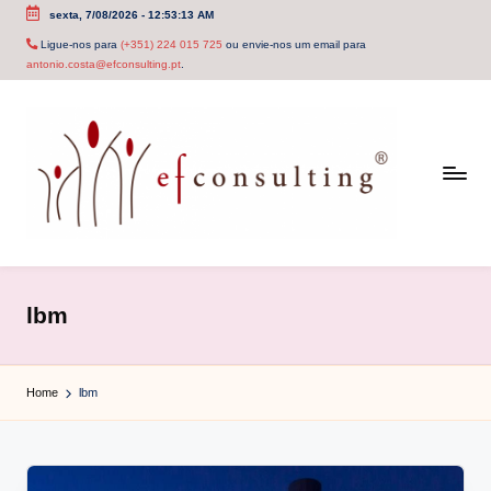
sexta, 7/08/2026
-
12:53:13 AM
Skip
Ligue-nos para
(+351) 224 015 725
ou envie-nos um email para
antonio.costa@efconsulting.pt
.
to
content
e
f
lbm
c
o
Home
lbm
n
s
u