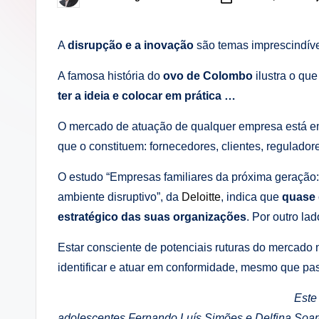
Posted
by
lt
A
disrupção e a inovação
são temas imprescindíve
i
A famosa história do
ovo de Colombo
ilustra o qu
n
ter a ideia e colocar em prática …
g
O mercado de atuação de qualquer empresa está em
.
que o constituem: fornecedores, clientes, regulado
p
O estudo “Empresas familiares da próxima geração:
ambiente disruptivo”, da
Deloitte
, indica que
quase 
t
estratégico das suas organizações
. Por outro la
Estar consciente de potenciais ruturas do mercado 
identificar e atuar em conformidade, mesmo que pas
Este
adolescentes
Fernando Luís Simões e Delfina Soare