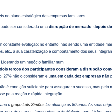
is no plano estratégico das empresas familiares.
e pode ser considerada uma
disrupção de mercado
: d
epois de
 constante evolução; no entanto, não sendo uma entidade mas 
res, etc., a sua caraterização e comportamento dos seus integr
 Liderando um negócio familiar num
dois terços dos participantes consideram a disrupção como
do, 27% não o consideram e u
ma em cada dez empresas não po
não é condição suficiente para assegurar o sucesso, mas pelo 
se pela reação e rápida integração.
 ano o
grupo Luís Simões
faz alcança os 80 anos. As suas ori
s que, de carroça, transportavam da Malveira para Lisboa prod