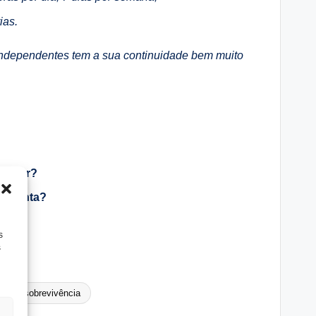
ias.
ndependentes tem a sua continuidade bem muito
 gerar?
distinta?
s
s
sobrevivência