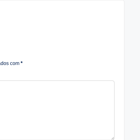
cados com
*