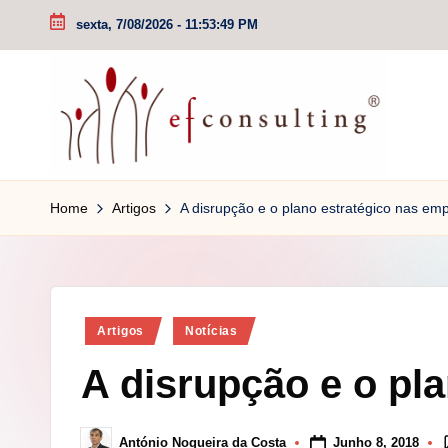
sexta, 7/08/2026
-
11:53:49 PM
Skip
to
content
e
Home
Artigos
A disrupção e o plano estratégico nas emp
f
c
o
Posted
Artigos
Notícias
in
n
A disrupção e o pl
s
u
Junho 8, 2018
António Nogueira da Costa