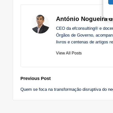
António Nogueira d
CEO da efconsulting® e docent
Órgãos de Governo, acompanh
livros e centenas de artigos
View All Posts
Post
Previous Post
Quem se foca na transformação disruptiva do ne
navigation