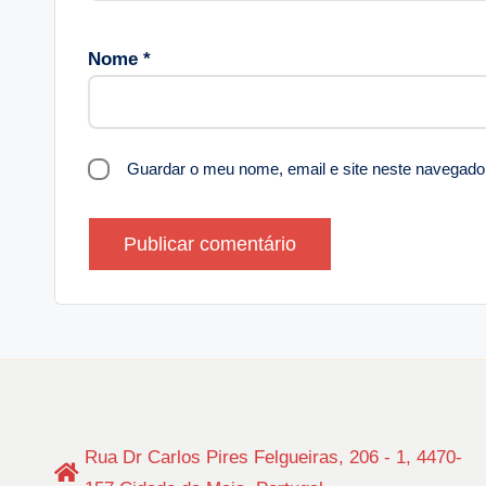
A
lt
Nome
*
e
r
n
a
Guardar o meu nome, email e site neste navegado
ti
v
e
:
Rua Dr Carlos Pires Felgueiras, 206 - 1, 4470-