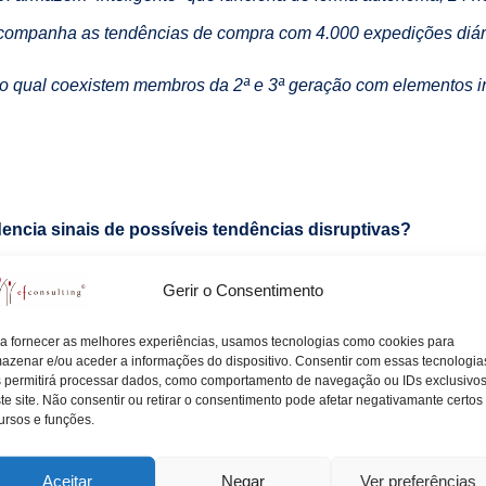
acompanha as tendências de compra com 4.000 expedições diár
o qual coexistem membros da 2ª e 3ª geração com elementos i
encia sinais de possíveis tendências disruptivas?
sar e potenciar oportunidades que esses elementos possam
Gerir o Consentimento
icas que nos podem auxiliar a enfrentar o futuro de forma 
a fornecer as melhores experiências, usamos tecnologias como cookies para
azenar e/ou aceder a informações do dispositivo. Consentir com essas tecnologia
 permitirá processar dados, como comportamento de navegação ou IDs exclusivo
te site. Não consentir ou retirar o consentimento pode afetar negativamante certos
ursos e funções.
oitte
disrupção
empresa familiar
inovação
luis simões
Aceitar
Negar
Ver preferências