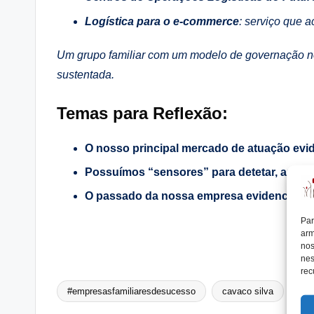
Logística para o e-commerce
: serviço que 
Um grupo familiar com um modelo de governação n
sustentada.
Temas para Reflexão:
O nosso principal mercado de atuação evid
Possuímos “sensores” para detetar, anali
O passado da nossa empresa evidencia prát
Par
arm
nos
nes
rec
#empresasfamiliaresdesucesso
cavaco silva
del
Tags: