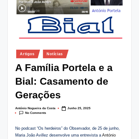
lt
i
n
g
.
Posted
Artigos
Notícias
p
in
A Família Portela e a
t
Bial: Casamento de
Gerações
António Nogueira da Costa
Junho 25, 2025
Posted
No Comments
by
No podcast “Os herdeiros” do Observador, de 25 de junho,
Maria João Avillez desenvolve uma entrevista a
António