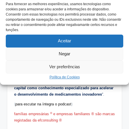
Sobre a próxima geração (5ª): 7
Para fornecer as melhores experiências, usamos tecnologias como
ainda muito novos):
cookies para armazenar e/ou aceder a informações do dispositivo.
Consentir com essas tecnologias nos permitirá processar dados, como
comportamento de navegação ou IDs exclusivos neste site. Não consentir
O tempo e as capacidades ditarão
ou retirar o consentimento pode afetar negativamante certos recursos e
funções.
as suas potenciais ligações à
empresa
Aceitar
Devem saber ser bons acionistas.
Negar
Como o futuro também se assegura com parcerias, a BIAL
Ver preferências
acaba de
investir
na Biovance Capital, o maior investidor na
área da saúde em Portugal, assumindo que assim “
reforça
Política de Cookies
o sistema biotecnológico europeu, fornecendo tanto
capital como conhecimento especializado para acelerar
o desenvolvimento de medicamentos inovadores
“.
(
para escutar na íntegra o podcast
)
®
famílias empresárias
e empresas familiares ® são marcas
registadas da efconsulting ®