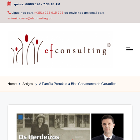
quinta, 6/08/2026
-
7:36:18 AM
Skip
Ligue-nos para
(+351) 224 015 725
ou envie-nos um email para
antonio.costa@efconsulting.pt
.
to
content
e
f
Home
Artigos
A Família Portela e a Bial: Casamento de Gerações
c
o
n
s
u