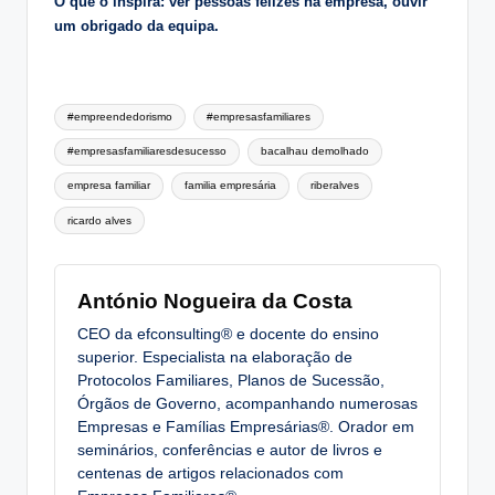
O que o inspira: ver pessoas felizes na empresa, ouvir
um obrigado da equipa.
Tags:
#empreendedorismo
#empresasfamiliares
#empresasfamiliaresdesucesso
bacalhau demolhado
empresa familiar
familia empresária
riberalves
ricardo alves
António Nogueira da Costa
CEO da efconsulting® e docente do ensino
superior. Especialista na elaboração de
Protocolos Familiares, Planos de Sucessão,
Órgãos de Governo, acompanhando numerosas
Empresas e Famílias Empresárias®. Orador em
seminários, conferências e autor de livros e
centenas de artigos relacionados com