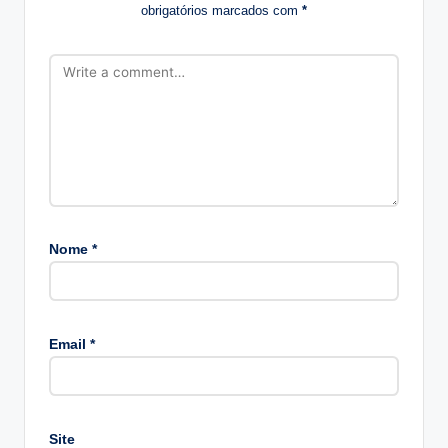
obrigatórios marcados com
*
Nome
*
A
lt
Email
*
e
r
n
a
Site