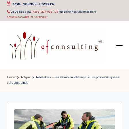
sexta, 7/08/2026
-
1:22:19 PM
Skip
Ligue-nos para
(+351) 224 015 725
ou envie-nos um email para
antonio.costa@efconsulting.pt
.
to
content
e
f
Home
Artigos
Riberalves – Sucessão na liderança: é um processo que se
vai construindo
c
o
n
s
u