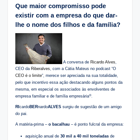
Que maior compromisso pode
existir com a empresa do que dar-
lhe o nome dos filhos e da família?
A conversa de
Ricardo Alves
,
CEO da
Riberalves
, com a Cátia Mateus no podcast “O
CEO é o limite
“, merece ser apreciada na sua totalidade,
pelo que incentivo essa ação destacando alguns pontos da
mesma, em especial os associados às envolventes de
®
empresa familiar e de família empresária
.
RI
cardo
BER
nardo
ALVES
surgiu de sugestão de um amigo
do pai.
A matéria-prima –
o bacalhau
– é ponto fulcral da empresa:
aquisição anual de
30 mil a 40 mil toneladas
de