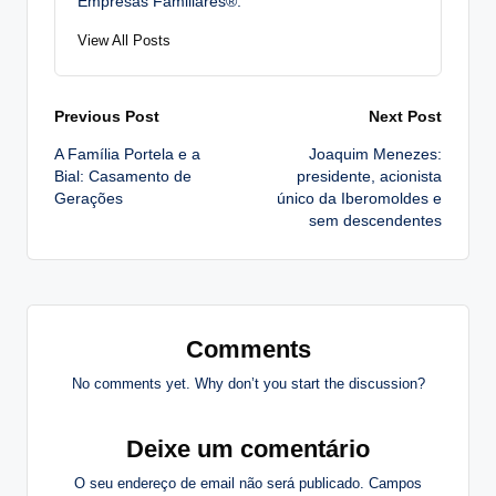
Empresas Familiares®.
View All Posts
Post
Previous Post
Next Post
A Família Portela e a
Joaquim Menezes:
navigation
Bial: Casamento de
presidente, acionista
Gerações
único da Iberomoldes e
sem descendentes
Comments
No comments yet. Why don’t you start the discussion?
Deixe um comentário
O seu endereço de email não será publicado.
Campos