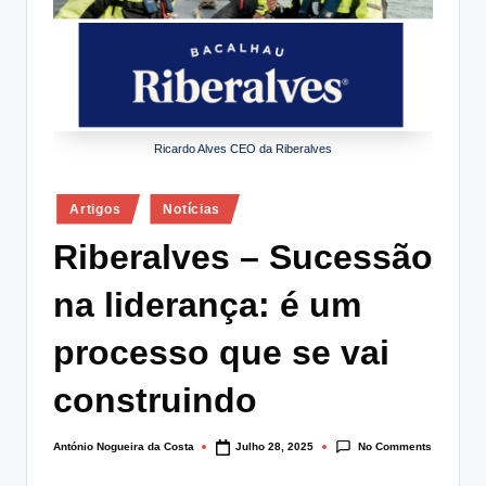
lt
i
n
g
Ricardo Alves CEO da Riberalves
.
p
Posted
Artigos
Notícias
in
t
Riberalves – Sucessão
na liderança: é um
processo que se vai
construindo
No Comments
António Nogueira da Costa
Julho 28, 2025
Posted
by