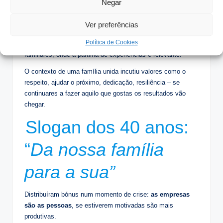
dos seus fornecedores e onde têm escritórios.
Negar
Para evoluir
gosta da crítica construtiva e de ser
Ver preferências
avaliado pela equipa
.
Política de Cookies
Pertence aos
Next in Line
da Associação das empresas
familiares, onde a partilha de experiências é relevante.
O contexto de uma família unida incutiu valores como o
respeito, ajudar o próximo, dedicação, resiliência – se
continuares a fazer aquilo que gostas os resultados vão
chegar.
Slogan dos 40 anos:
“
Da nossa família
para a sua”
Distribuíram bónus num momento de crise:
as empresas
são as pessoas
, se estiverem motivadas são mais
produtivas.