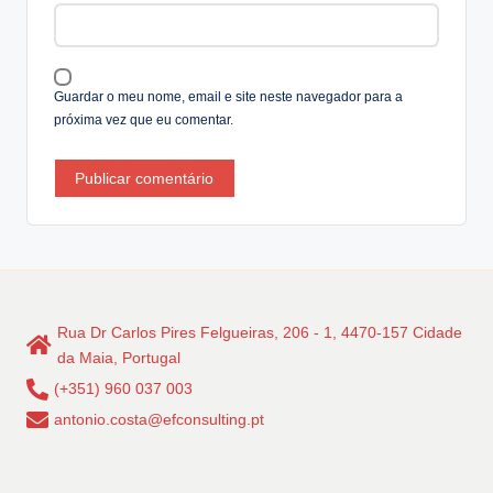
ti
v
e
:
Guardar o meu nome, email e site neste navegador para a
próxima vez que eu comentar.
Rua Dr Carlos Pires Felgueiras, 206 - 1, 4470-157 Cidade
da Maia, Portugal
(+351) 960 037 003
antonio.costa@efconsulting.pt