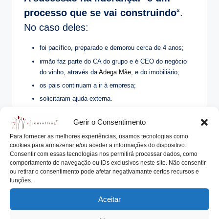
processo que se vai construindo
“.
No caso deles:
foi pacífico, preparado e demorou cerca de 4 anos;
irmão faz parte do CA do grupo e é CEO do negócio
do vinho, através da
Adega Mãe
, e do imobiliário;
os pais continuam a ir à empresa;
solicitaram ajuda externa.
Teve dúvidas se estaria preparado para assumir a liderança,
Gerir o Consentimento
mas a dedicação e o amor pela empresa e negócio existe:
Para fornecer as melhores experiências, usamos tecnologias como
acorda sempre com vontade de ir trabalhar.
cookies para armazenar e/ou aceder a informações do dispositivo.
Consentir com essas tecnologias nos permitirá processar dados, como
Se estamos a gerir bem? Estamos sempre com dúvidas.
comportamento de navegação ou IDs exclusivos neste site. Não consentir
ou retirar o consentimento pode afetar negativamante certos recursos e
Assume-se como um
líder de proximidade
, que
funções.
gosta de estar rodeado de pessoas que sejam boas
naquilo que façam.
Aceitar
Gosta de
liderar pelo exemplo
: vai muito aos países