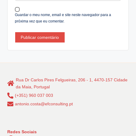
e
:
Guardar o meu nome, email e site neste navegador para a
próxima vez que eu comentar.
Rua Dr Carlos Pires Felgueiras, 206 - 1, 4470-157 Cidade
da Maia, Portugal
(+351) 960 037 003
antonio.costa@efconsulting.pt
Redes Sociais