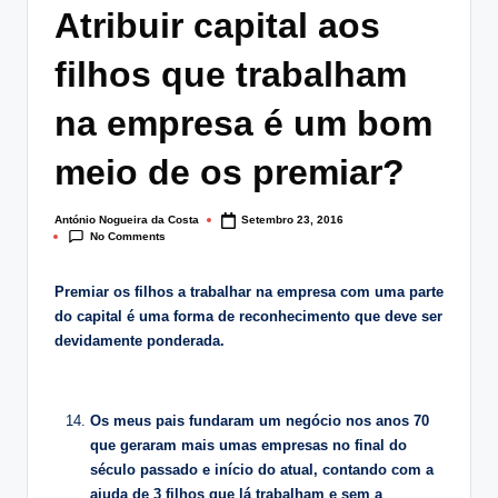
lt
Atribuir capital aos
i
filhos que trabalham
n
na empresa é um bom
g
.
meio de os premiar?
p
António Nogueira da Costa
Setembro 23, 2016
Posted
t
No Comments
by
Premiar os filhos a trabalhar na empresa com uma parte
do capital é uma forma de reconhecimento que deve ser
devidamente ponderada.
Os meus pais fundaram um negócio nos anos 70
que geraram mais umas empresas no final do
século passado e início do atual, contando com a
ajuda de 3 filhos que lá trabalham e sem a