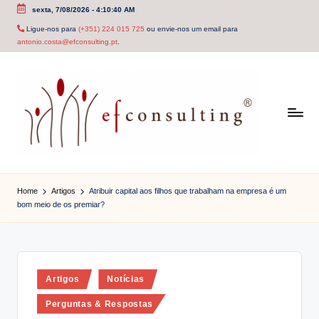
sexta, 7/08/2026
-
4:10:41 AM
Skip
Ligue-nos para
(+351) 224 015 725
ou envie-nos um email para
antonio.costa@efconsulting.pt
.
to
content
e
f
Home
Artigos
Atribuir capital aos filhos que trabalham na empresa é um
bom meio de os premiar?
c
o
n
Posted
Artigos
Notícias
s
in
u
Perguntas & Respostas