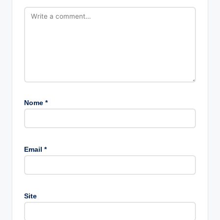
Nome
*
A
lt
Email
*
e
r
n
a
Site
ti
v