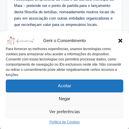
Maia – pretende ser o ponto de partida para o lançamento
desta filosofia de tertúlias, nomeadamente noutros locais do
país em associação com outras entidades organizadoras e
que reconheçam valor para os empresários locais.
Gerir o Consentimento
Para fornecer as melhores experiências, usamos tecnologias como
cookies para armazenar e/ou aceder a informações do dispositivo.
Consentir com essas tecnologias nos permitirá processar dados, como
comportamento de navegação ou IDs exclusivos neste site. Não consentir
ou retirar o consentimento pode afetar negativamante certos recursos e
funções.
Aceitar
Tags:
daniel bessa
efconsulting
Negar
empresasfamiliaresdesucesso
frato
lucios
Ver preferências
mecwide
reinventar
reinventar a gestão
silva tiago
Política de Cookies