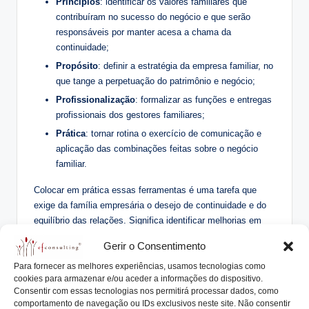
Princípios
: identificar os valores familiares que
contribuíram no sucesso do negócio e que serão
responsáveis por manter acesa a chama da
continuidade;
Propósito
: definir a estratégia da empresa familiar, no
que tange a perpetuação do patrimônio e negócio;
Profissionalização
: formalizar as funções e entregas
profissionais dos gestores familiares;
Prática
: tornar rotina o exercício de comunicação e
aplicação das combinações feitas sobre o negócio
familiar.
Colocar em prática essas ferramentas é uma tarefa que
exige da família empresária o desejo de continuidade e do
equilíbrio das relações. Significa identificar melhorias em
algumas práticas de gestão do negócio e exercitar a
Gerir o Consentimento
comunicação entre todos.
Para fornecer as melhores experiências, usamos tecnologias como
No entanto, é preciso ressaltar que essas ferramentas se
cookies para armazenar e/ou aceder a informações do dispositivo.
direcionam à gestão do negócio e não no processo de
Consentir com essas tecnologias nos permitirá processar dados, como
comportamento de navegação ou IDs exclusivos neste site. Não consentir
produção e de inovação do mesmo, pois esses fatores são