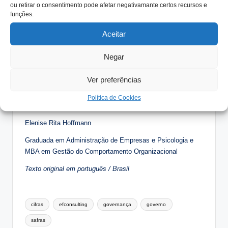
ou retirar o consentimento pode afetar negativamante certos recursos e
exclusivos de cada família empresária e não devem ser
funções.
mudados. A adoção dessas ferramentas de gestão
oportuniza à família construir outras práticas de gestão sem
Aceitar
alterar seus valores, sua cultura e, consequentemente, seu
DNA empreendedor.
Negar
Ver preferências
Política de Cookies
Elenise Rita Hoffmann
Graduada em Administração de Empresas e Psicologia e
MBA em Gestão do Comportamento Organizacional
Texto original em português / Brasil
Tags:
cifras
efconsulting
governança
governo
safras