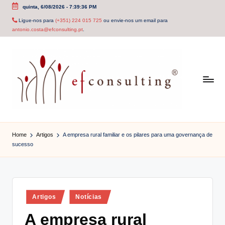
quinta, 6/08/2026
-
7:39:36 PM
Skip
Ligue-nos para
(+351) 224 015 725
ou envie-nos um email para
antonio.costa@efconsulting.pt
.
to
content
e
f
Home
Artigos
A empresa rural familiar e os pilares para uma governança de
sucesso
c
o
n
Posted
Artigos
Notícias
s
in
A empresa rural
u