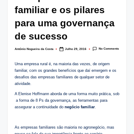
lt
familiar e os pilares
i
para uma governança
n
de sucesso
g
.
No Comments
António Nogueira da Costa
Julho 29, 2016
Posted
p
by
t
Uma empresa rural é, na maioria das vezes, de origem
familiar, com os grandes benefícios que daí emergem e os
desafios das empresas familiares de qualquer setor de
atividade.
A Elenise Hoffmann aborda de uma forma muito prática, sob
a forma de 8 Ps da governança, as ferramentas para
assegurar a continuidade do
negócio familiar
.
As empresas familiares são maioria no agronegócio, mas
pouco se fala da sua importância frente ao cenário