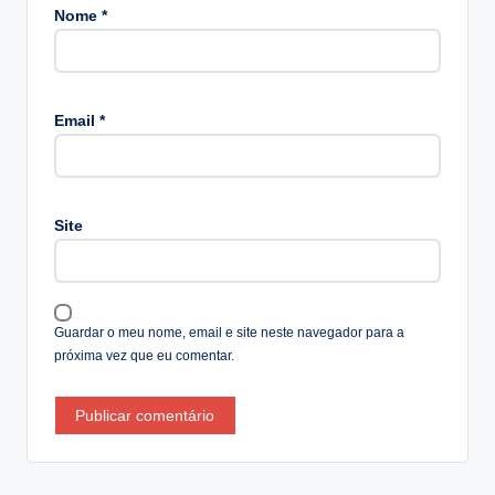
Nome
*
A
lt
Email
*
e
r
n
a
Site
ti
v
e
:
Guardar o meu nome, email e site neste navegador para a
próxima vez que eu comentar.