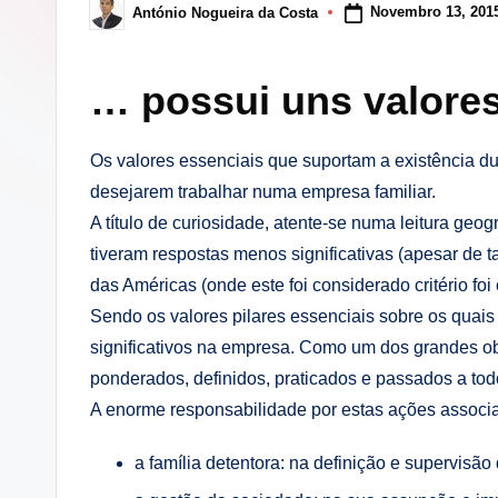
i
Novembro 13, 201
António Nogueira da Costa
Posted
by
n
… possui uns valores
g
.
Os valores essenciais que suportam a existência du
desejarem trabalhar numa empresa familiar.
p
A título de curiosidade, atente-se numa leitura geo
t
tiveram respostas menos significativas (apesar de
das Américas (onde este foi considerado critério fo
Sendo os valores pilares essenciais sobre os quais 
significativos na empresa. Como um dos grandes ob
ponderados, definidos, praticados e passados a to
A enorme responsabilidade por estas ações associa
a família detentora: na definição e supervisão