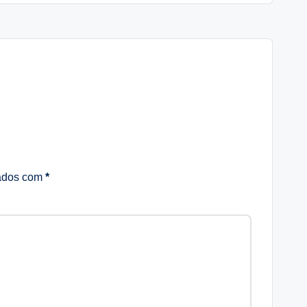
cados com
*