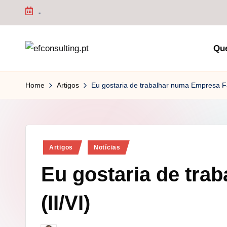
-
Skip
to
Qu
content
e
f
Home
Artigos
Eu gostaria de trabalhar numa Empresa Fa
c
o
Posted
n
Artigos
Notícias
in
Eu gostaria de tra
s
u
(II/VI)
lt