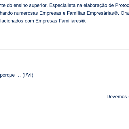
e do ensino superior. Especialista na elaboração de Proto
ando numerosas Empresas e Famílias Empresárias®. Orado
 relacionados com Empresas Familiares®.
porque … (I/VI)
Devemos c