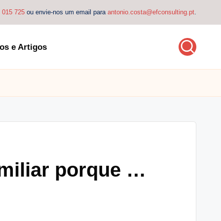
4 015 725
ou envie-nos um email para
antonio.costa@efconsulting.pt
.
os e Artigos
miliar porque …