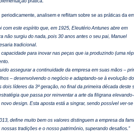
plementação prática.
 periodicamente, analisem e reflitam sobre se as práticas da e
foi com este espírito que, em 1925, Eleutério Antunes abre em
ra não surgiu do nada, pois 30 anos antes o seu pai, Manuel
saria tradicional.
ua capacidade para inovar nas peças que ia produzindo (uma ré
ento.
uido assegurar a continuidade da empresa em suas mãos – prim
filhos – desenvolvendo o negócio e adaptando-se à evolução d
s dois líderes da 3ª geração, no final da primeira década deste
stratégia que passa por reinventar a arte da filigrana elevando-
 novo design. Esta aposta está a singrar, sendo possível ver-s
13, define muito bem os valores distinguem a empresa da famíl
s nossas tradições e o nosso património, superando desafios.”