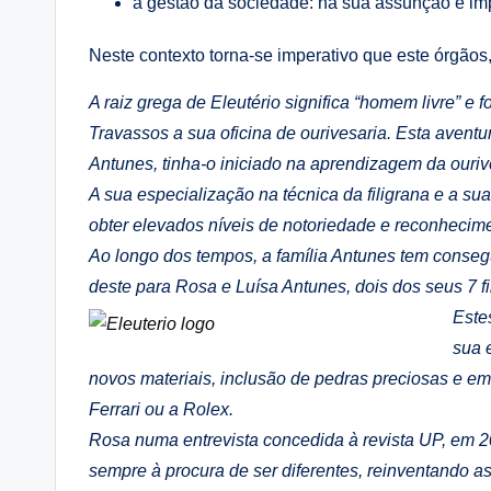
a gestão da sociedade: na sua assunção e im
Neste contexto torna-se imperativo que este órgãos,
A raiz grega de Eleutério significa “homem livre” e 
Travassos a sua oficina de ourivesaria. Esta aventu
Antunes, tinha-o iniciado na aprendizagem da ourive
A sua especialização na técnica da filigrana e a s
obter elevados níveis de notoriedade e reconhecim
Ao longo dos tempos, a família Antunes tem conseg
deste para Rosa e Luísa Antunes, dois dos seus 7 
Este
sua e
novos materiais, inclusão de pedras preciosas e em
Ferrari ou a Rolex.
Rosa numa entrevista concedida à revista UP, em 20
sempre à procura de ser diferentes, reinventando a