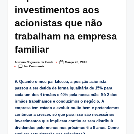
lt
investimentos aos
i
acionistas que não
n
trabalham na empresa
g
.
familiar
p
António Nogueira da Costa
Março 28, 2016
t
Posted
No Comments
by
9. Quando o meu pai faleceu, a posição acionista
passou a ser detida de forma igualitária de 15% para
cada um dos 4 irmãos e 40% pela nossa mãe. Só 2 dos
irmãos trabalhamos e conduzimos o negócio. A
empresa tem estado a evoluir muito bem e pretendemos
continuar a crescer, só que para isso são necessários
investimentos que implicam continuar sem distribuir
dividendos pelo menos nos próximos 6 a 8 anos. Como