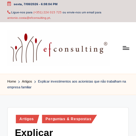
sexta, 7/08/2026
-
6:08:05 PM
Skip
Ligue-nos para
(+351) 224 015 725
ou envie-nos um email para
antonio.costa@efconsulting.pt
.
to
content
e
f
Home
Artigos
Explicar investimentos aos acionistas que não trabalham na
empresa familiar
c
o
n
Posted
Artigos
Perguntas & Respostas
s
in
Explicar
u