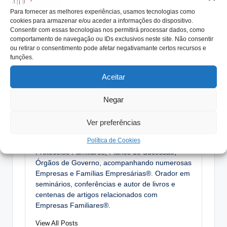
Nota: Este texto faz parte da coluna “Empresas Familiares
Para fornecer as melhores experiências, usamos tecnologias como
– Perguntas e Respostas“, publicada no jornal “Metal” de 31
cookies para armazenar e/ou aceder a informações do dispositivo.
de janeiro de 2016
Consentir com essas tecnologias nos permitirá processar dados, como
comportamento de navegação ou IDs exclusivos neste site. Não consentir
ou retirar o consentimento pode afetar negativamante certos recursos e
funções.
Tags:
Aceitar
AIMMAP
consultório
gaef
perguntas
Negar
António Nogueira da Costa
Ver preferências
CEO da efconsulting® e docente do ensino
Política de Cookies
superior. Especialista na elaboração de
Protocolos Familiares, Planos de Sucessão,
Órgãos de Governo, acompanhando numerosas
Empresas e Famílias Empresárias®. Orador em
seminários, conferências e autor de livros e
centenas de artigos relacionados com
Empresas Familiares®.
View All Posts