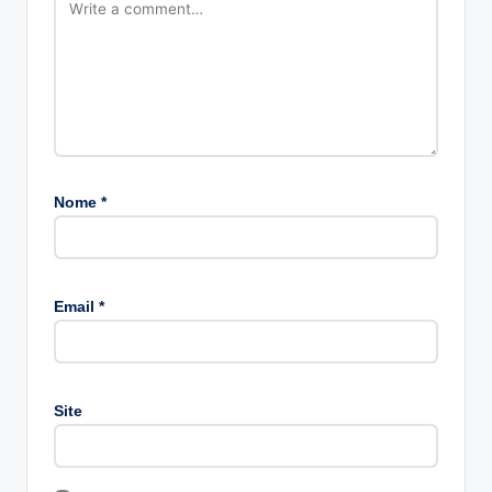
Nome
*
A
lt
Email
*
e
r
n
a
Site
ti
v
e