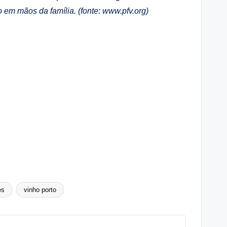
 em mãos da família. (fonte: www.pfv.org)
es
vinho porto