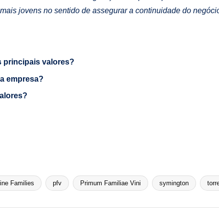
 mais jovens no sentido de assegurar a continuidade do negócio
principais valores?
a a empresa?
alores?
ine Families
pfv
Primum Familiae Vini
symington
torr