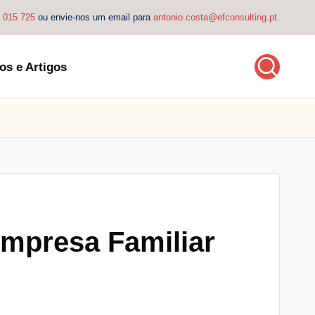
4 015 725
ou envie-nos um email para
antonio.costa@efconsulting.pt
.
os e Artigos
Empresa Familiar