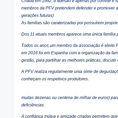
Criada em 1992, a adesão é apenas por convite e l
membros da PFV pretendem defender e promover as t
gerações futuras)
As famílias são caraterizadas por possuírem propri
Dos 11 atuais membros aparece uma única família 
Todos os anos um membro da associação é eleito P
em 2016 foi em Espanha com a organização da fam
gestão, para partilhar as melhores práticas, discut
A PFV realiza regularmente uma série de degustaçõ
conheçam os respetivos produtores.
muitas dezenas ou centena de milhar de euros) para
deficiências.
A confiança mútua e amizade criadas permitem que