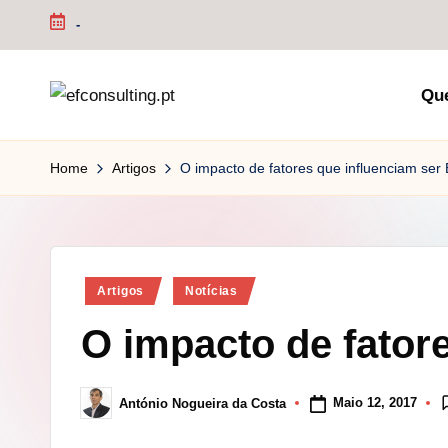
-
Skip
to
Qu
content
e
f
Home
Artigos
O impacto de fatores que influenciam ser
c
o
Posted
n
Artigos
Notícias
in
O impacto de fator
s
u
Maio 12, 2017
António Nogueira da Costa
Posted
lt
by