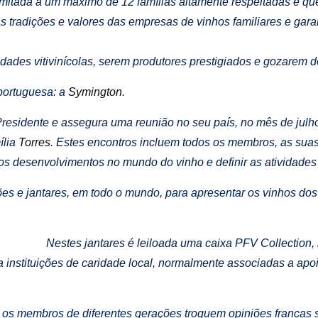
imitada a um máximo de 12 famílias altamente respeitadas e q
radições e valores das empresas de vinhos familiares e garant
edades vitivinícolas, serem produtores prestigiados e gozarem 
portuguesa: a
Symington
.
residente e assegura uma reunião no seu país, no mês de julh
ília
Torres
. Estes encontros incluem todos os membros, as sua
ir os desenvolvimentos no mundo do vinho e definir as atividades
es e jantares, em todo o mundo, para apresentar os vinhos do
Nestes jantares é leiloada uma caixa PFV Collection,
 instituições de caridade local, normalmente associadas a apo
 os membros de diferentes gerações troquem opiniões francas 