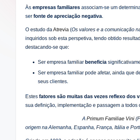
i
Às
empresas familiares
associam-se um determina
ser
fonte de apreciação negativa
.
n
g
O estudo da
Atrevia
(
Os valores e a comunicação na
inquiridos sob esta perspetiva, tendo obtido resul
.
destacando-se que:
p
Ser empresa familiar
beneficia
significativam
t
Ser empresa familiar pode afetar, ainda que 
seus clientes.
Estes
fatores são muitas das vezes reflexo dos va
sua definição, implementação e passagem a todos os
A
Primum Familiae Vini
(P
origem na Alemanha, Espanha, França, Itália e Por