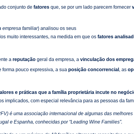
do conjunto de
fatores
que, se por um lado parecem fornecer
 empresa familiar
) analisou os seus
tados muito interessantes, na medida em que os
fatores analisa
ente a
reputação
geral da empresa, a
vinculação dos empre
de forma pouco expressiva, a sua
posição concorrencial
, as
op
lores e práticas que a família proprietária incute no negóc
 implicados, com especial relevância para as pessoas da famíl
FV) é uma associação internacional de algumas das melhores 
tugal e Espanha, conhecidas por “Leading Wine Families”.