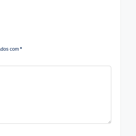
cados com
*