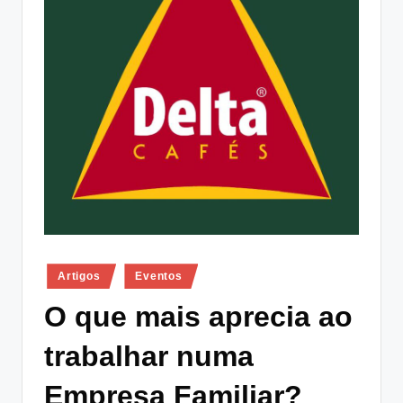
lt
i
n
g
.
p
t
Posted
Artigos
Eventos
in
O que mais aprecia ao
trabalhar numa
Empresa Familiar?