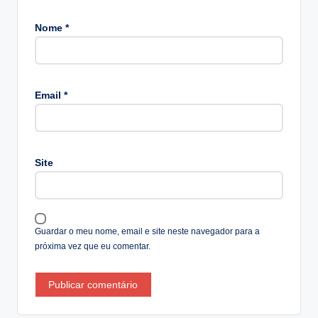
Nome
*
A
lt
Email
*
e
r
n
a
Site
ti
v
e
:
Guardar o meu nome, email e site neste navegador para a
próxima vez que eu comentar.