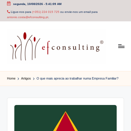
segunda, 10/08/2026
-
5:41:09 AM
Skip
Ligue-nos para
(+351) 224 015 725
ou envie-nos um email para
antonio.costa@efconsulting.pt
.
to
content
e
f
Home
Artigos
O que mais aprecia ao trabalhar numa Empresa Familiar?
c
o
n
s
u