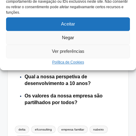
comprometam o desenvolvimento sustentável da
comportamento de navegação ou IDs exclusivos neste site. Não consentir
ou retirar o consentimento pode afetar negativamante certos recursos e
empresa e da comunidade.
funções.
Saliente-se que, apesar das múltiplas e milionárias ofertas
Aceitar
que tem recebido, a família nunca aceitou vender a
empresa.
Negar
Temas para reflexão:
Ver preferências
O nosso processo de decisão é simples e
Política de Cookies
eficiente?
Qual a nossa perspetiva de
desenvolvimento a 10 anos?
Os valores da nossa empresa são
partilhados por todos?
Tags:
delta
efconsulting
empresa familiar
nabeiro