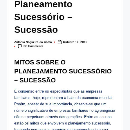
Planeamento
lt
i
Sucessório –
n
Sucessão
g
.
António Nogueira da Costa
Outubro 10, 2016
Posted
No Comments
by
p
MITOS SOBRE O
t
PLANEJAMENTO SUCESSÓRIO
– SUCESSÃO
É consenso entre os especialistas que as empresas
familiares, hoje, representam a base da economia mundial.
Porém, apesar de sua importância, observa-se que um
número significativo de empresas familiares no agronegócio
não se perpetuam através das gerações. Entre as causas
estão os mitos que envolvem o planejamento sucessório,
formando verdadeiras barreiras e comprometendo a sua