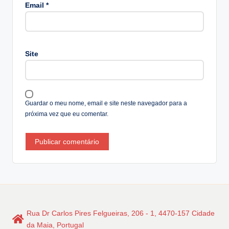
lt
Email
*
e
r
n
a
Site
ti
v
e
:
Guardar o meu nome, email e site neste navegador para a
próxima vez que eu comentar.
Rua Dr Carlos Pires Felgueiras, 206 - 1, 4470-157 Cidade
da Maia, Portugal