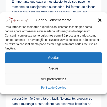
É importante que cada um esteja ciente de seu papel no
momento do planejamento sucessório. Há formas de alinhar
o papel que cada membro terá no negócio. Devem ser
criadas estruturas de governança, independente do
Gerir o Consentimento
tamanho. É imprescindível que cada integrante da gestão
Para fornecer as melhores experiências, usamos tecnologias como
da empresa tenha conhecimento de suas atividades e
cookies para armazenar e/ou aceder a informações do dispositivo.
entregas.
Consentir com essas tecnologias nos permitirá processar dados, como
comportamento de navegação ou IDs exclusivos neste site. Não consentir
“Enquanto não assumir meu papel não tem
ou retirar o consentimento pode afetar negativamante certos recursos e
espaço para mim dentro do negócio?”
funções.
Ao elaborar o planejamento sucessório de uma família
Aceitar
empresária devemos ter claro que o sucessor passará por
um processo de formação até assumir suas funções. É
Negar
necessário montar um programa com os conhecimentos
técnicos e comportamentais. Saber lidar com a ansiedade e
Ver preferências
o poder farão toda a diferença para os filhos no futuro,
Política de Cookies
quando assumirem completamente o negócio.
Desvendar os mitos que circundam o planejamento
sucessório não é uma tarefa fácil. No entanto, preparar-se
para a mudança e estar ciente das possíveis barreiras ao