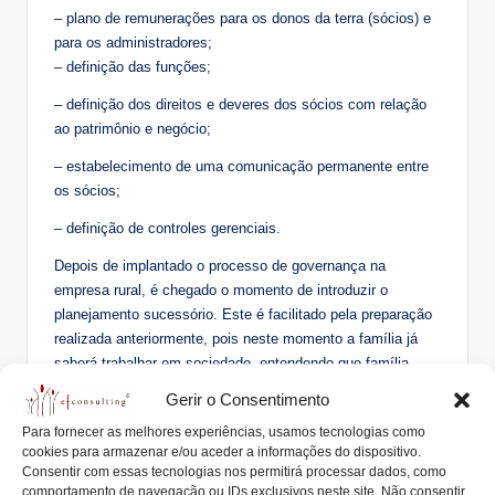
– plano de remunerações para os donos da terra (sócios) e
para os administradores;
– definição das funções;
– definição dos direitos e deveres dos sócios com relação
ao patrimônio e negócio;
– estabelecimento de uma comunicação permanente entre
os sócios;
– definição de controles gerenciais.
Depois de implantado o processo de governança na
empresa rural, é chegado o momento de introduzir o
planejamento sucessório. Este é facilitado pela preparação
realizada anteriormente, pois neste momento a família já
saberá trabalhar em sociedade, entendendo que família,
propriedade e negócio são coisas diferentes e que só se
Gerir o Consentimento
complementam quando existem regras que esclarecem e
Para fornecer as melhores experiências, usamos tecnologias como
formalizam essa relação.
cookies para armazenar e/ou aceder a informações do dispositivo.
Consentir com essas tecnologias nos permitirá processar dados, como
A instrumentalização do planejamento sucessório passa
comportamento de navegação ou IDs exclusivos neste site. Não consentir