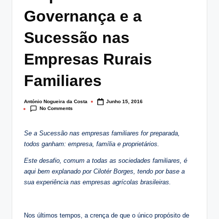
lt
Governança e a
i
Sucessão nas
n
Empresas Rurais
g
.
Familiares
p
António Nogueira da Costa
Junho 15, 2016
t
Posted
No Comments
by
Se a Sucessão nas empresas familiares for preparada,
todos ganham: empresa, família e proprietários.
Este desafio, comum a todas as sociedades familiares, é
aqui bem explanado por Cilotér Borges, tendo por base a
sua experiência nas empresas agrícolas brasileiras.
Nos últimos tempos, a crença de que o único propósito de