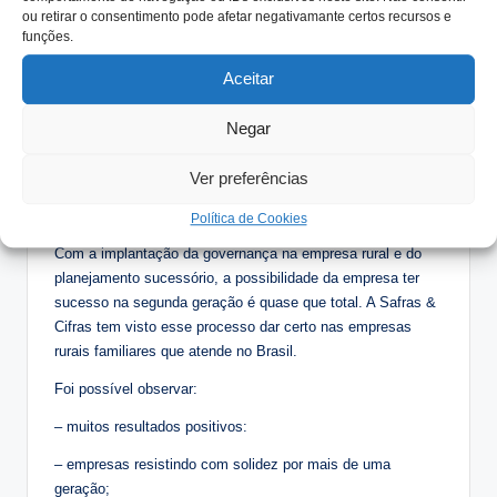
pelas seguintes formalidades:
ou retirar o consentimento pode afetar negativamante certos recursos e
funções.
– elaboração do contrato social da empresa e/ou da holding;
Aceitar
– elaboração de acordos societários;
– elaboração de um protocolo familiar;
Negar
– estruturação da transferência do patrimônio de uma
Ver preferências
geração para a outra;
– estruturação tributária.
Política de Cookies
Com a implantação da governança na empresa rural e do
planejamento sucessório, a possibilidade da empresa ter
sucesso na segunda geração é quase que total. A Safras &
Cifras tem visto esse processo dar certo nas empresas
rurais familiares que atende no Brasil.
Foi possível observar:
– muitos resultados positivos:
– empresas resistindo com solidez por mais de uma
geração;