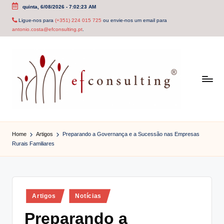
quinta, 6/08/2026
-
7:02:23 AM
Skip
Ligue-nos para
(+351) 224 015 725
ou envie-nos um email para
antonio.costa@efconsulting.pt
.
to
content
e
f
Home
Artigos
Preparando a Governança e a Sucessão nas Empresas
Rurais Familiares
c
o
n
Posted
Artigos
Notícias
s
in
Preparando a
u