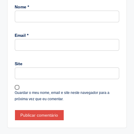
Nome
*
A
lt
Email
*
e
r
n
a
Site
ti
v
e
:
Guardar o meu nome, email e site neste navegador para a
próxima vez que eu comentar.