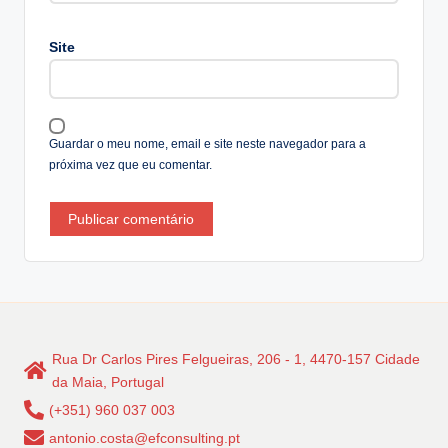
n
a
Site
ti
v
e
:
Guardar o meu nome, email e site neste navegador para a
próxima vez que eu comentar.
Rua Dr Carlos Pires Felgueiras, 206 - 1, 4470-157 Cidade
da Maia, Portugal
(+351) 960 037 003
antonio.costa@efconsulting.pt