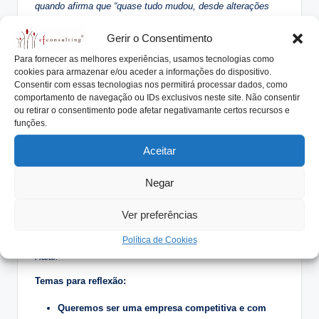
quando afirma que “quase tudo mudou, desde alterações
culturais, à evolução tecnológica, ao aumento das
exigências do mercado ou aos novos desafios da
Gerir o Consentimento
economia”.
Para fornecer as melhores experiências, usamos tecnologias como
Da referência máxima de 500 quilos de chocolate por dia,
cookies para armazenar e/ou aceder a informações do dispositivo.
dos tempos iniciais, passou-se para mais de 40 toneladas.
Consentir com essas tecnologias nos permitirá processar dados, como
comportamento de navegação ou IDs exclusivos neste site. Não consentir
Esgotar tal produção levou a apostar na internacionalização:
ou retirar o consentimento pode afetar negativamante certos recursos e
exporta para mais de 40 países.
funções.
A melhoria contínua e os Sistemas de Gestão da Qualidade
e Segurança Alimentar há muito que são uma opção
Aceitar
estratégica da empresa, patente nas diversas certificações
obtidas – ISO 9001, International Food Standard (IFS) e
Negar
Investigação, Desenvolvimento e Inovação (IDI). A
adaptação de produtos a requisitos muito específicos tem
Ver preferências
permitido o desenvolvimento de segmentos especiais do
Política de Cookies
mercado, como são o dos chocolates sem açúcar, Kosher e
Halal.
Temas para reflexão:
Queremos ser uma empresa competitiva e com