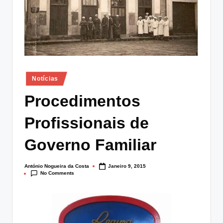
lt
i
n
g
.
Posted
Notícias
in
p
Procedimentos
t
Profissionais de
Governo Familiar
António Nogueira da Costa
Janeiro 9, 2015
Posted
No Comments
by