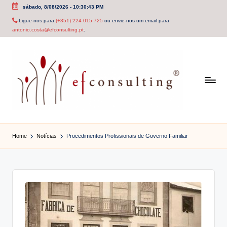
sábado, 8/08/2026
-
10:30:43 PM
Skip
Ligue-nos para
(+351) 224 015 725
ou envie-nos um email para
antonio.costa@efconsulting.pt
.
to
content
e
f
Home
Notícias
Procedimentos Profissionais de Governo Familiar
c
o
n
s
u