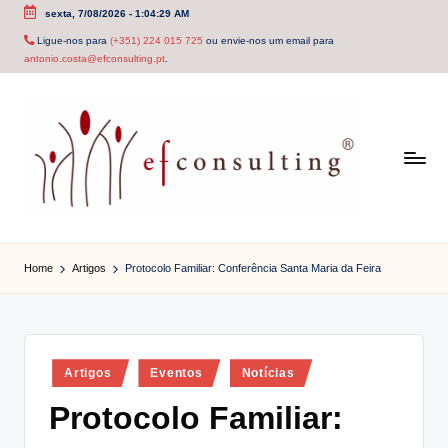
sexta, 7/08/2026
-
1:04:29 AM
Skip
Ligue-nos para
(+351) 224 015 725
ou envie-nos um email para
antonio.costa@efconsulting.pt
.
to
content
e
f
Home
Artigos
Protocolo Familiar: Conferência Santa Maria da Feira
c
o
n
Posted
Artigos
Eventos
Notícias
in
s
Protocolo Familiar:
u