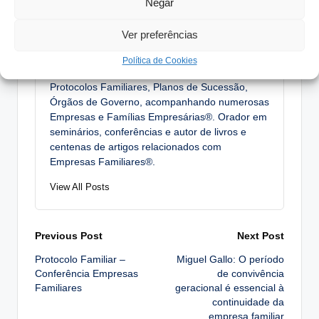
Negar
António Nogueira da Costa
Ver preferências
CEO da efconsulting® e docente do ensino
Política de Cookies
superior. Especialista na elaboração de
Protocolos Familiares, Planos de Sucessão,
Órgãos de Governo, acompanhando numerosas
Empresas e Famílias Empresárias®. Orador em
seminários, conferências e autor de livros e
centenas de artigos relacionados com
Empresas Familiares®.
View All Posts
Post
Previous Post
Next Post
Protocolo Familiar –
Miguel Gallo: O período
navigation
Conferência Empresas
de convivência
Familiares
geracional é essencial à
continuidade da
empresa familiar