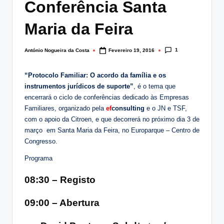
Conferência Santa
lt
i
Maria da Feira
n
1
António Nogueira da Costa
Fevereiro 19, 2016
Posted
g
by
.
“Protocolo Familiar: O acordo da família e os
instrumentos jurídicos de suporte”
, é o tema que
p
encerrará o ciclo de conferências dedicado às Empresas
t
Familiares, organizado pela
ef
consulting
e o JN e TSF,
com o apoio da Citroen, e que decorrerá no próximo dia 3 de
março em Santa Maria da Feira, no Europarque – Centro de
Congresso.
Programa
08:30 – Registo
09:00 – Abertura