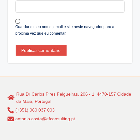
v
e
:
Guardar o meu nome, email e site neste navegador para a
próxima vez que eu comentar.
Rua Dr Carlos Pires Felgueiras, 206 - 1, 4470-157 Cidade
da Maia, Portugal
(+351) 960 037 003
antonio.costa@efconsulting.pt