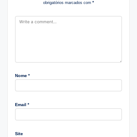
obrigatórios marcados com
*
Nome
*
A
lt
Email
*
e
r
n
a
Site
ti