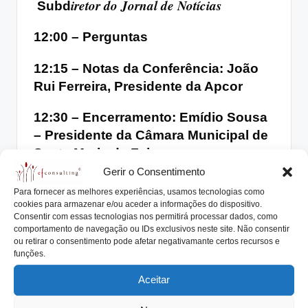
iretor do Jornal de Notícias
Subd
12:00 – Perguntas
12:15 – Notas da Conferência: João
Rui Ferreira, Presidente da Apcor
12:30 – Encerramento: Emídio Sousa
–
Presidente da Câmara Municipal de
Santa Maria da Feira
Gerir o Consentimento
Para fornecer as melhores experiências, usamos tecnologias como
cookies para armazenar e/ou aceder a informações do dispositivo.
Consentir com essas tecnologias nos permitirá processar dados, como
comportamento de navegação ou IDs exclusivos neste site. Não consentir
ou retirar o consentimento pode afetar negativamante certos recursos e
Tags:
antonio nogueira da costa
efconsulting
europarque
funções.
jn
Protocolo Familiar
rita lobo xavier
Aceitar
santa maria da feira
tsf