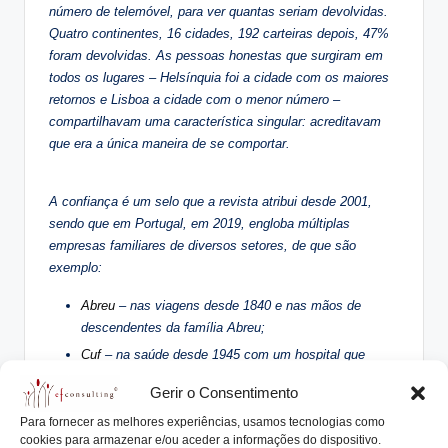
número de telemóvel, para ver quantas seriam devolvidas.
Quatro continentes, 16 cidades, 192 carteiras depois, 47%
foram devolvidas. As pessoas honestas que surgiram em
todos os lugares – Helsínquia foi a cidade com os maiores
retornos e Lisboa a cidade com o menor número –
compartilhavam uma característica singular: acreditavam
que era a única maneira de se comportar.
A confiança é um selo que a revista atribui desde 2001,
sendo que em Portugal, em 2019, engloba múltiplas
empresas familiares de diversos setores, de que são
exemplo:
Abreu
– nas viagens desde 1840 e nas mãos de
descendentes da família Abreu;
Cuf
– na saúde desde 1945 com um hospital que
servia, na época, 80.000 empregados e familiares do
Gerir o Consentimento
grupo da família Melo;
Para fornecer as melhores experiências, usamos tecnologias como
Delta
– nos cafés desde 1961 com a liderança de Rui
cookies para armazenar e/ou aceder a informações do dispositivo.
Nabeiro e família;