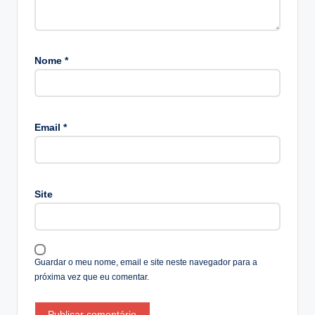
Nome
*
A
lt
Email
*
e
r
n
a
Site
ti
v
e
:
Guardar o meu nome, email e site neste navegador para a
próxima vez que eu comentar.