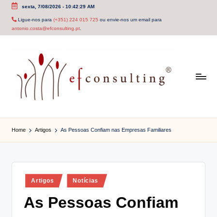
sexta, 7/08/2026
-
10:42:29 AM
Skip
Ligue-nos para
(+351) 224 015 725
ou envie-nos um email para
antonio.costa@efconsulting.pt
.
to
content
e
f
Home
Artigos
As Pessoas Confiam nas Empresas Familiares
c
o
n
Posted
Artigos
Notícias
in
s
As Pessoas Confiam
u