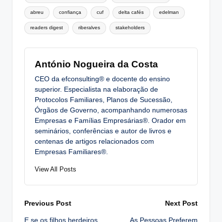
abreu
confiança
cuf
delta cafés
edelman
readers digest
riberalves
stakeholders
António Nogueira da Costa
CEO da efconsulting® e docente do ensino
superior. Especialista na elaboração de
Protocolos Familiares, Planos de Sucessão,
Órgãos de Governo, acompanhando numerosas
Empresas e Famílias Empresárias®. Orador em
seminários, conferências e autor de livros e
centenas de artigos relacionados com
Empresas Familiares®.
View All Posts
Post
Previous Post
Next Post
E se os filhos herdeiros
As Pessoas Preferem