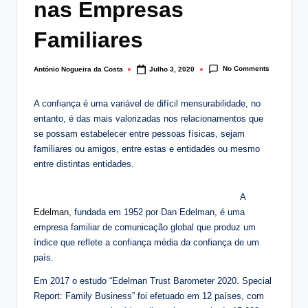
nas Empresas
lt
i
Familiares
n
No Comments
António Nogueira da Costa
Julho 3, 2020
Posted
g
by
.
A confiança é uma variável de difícil mensurabilidade, no
entanto, é das mais valorizadas nos relacionamentos que
p
se possam estabelecer entre pessoas físicas, sejam
t
familiares ou amigos, entre estas e entidades ou mesmo
entre distintas entidades.
A
Edelman
, fundada em 1952 por Dan Edelman, é uma
empresa familiar de comunicação global que produz um
índice que reflete a confiança média da confiança de um
país.
Em 2017 o estudo “Edelman Trust Barometer 2020. Special
Report: Family Business” foi efetuado em 12 países, com