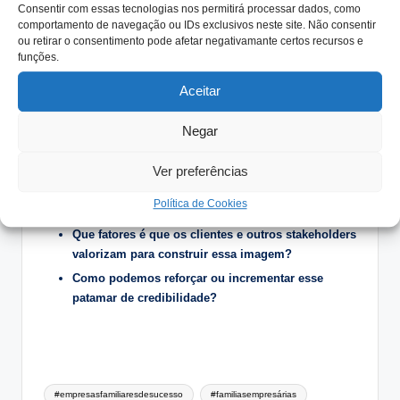
Consentir com essas tecnologias nos permitirá processar dados, como
Riberalves
– no negócio do bacalhau, desde 1985,
comportamento de navegação ou IDs exclusivos neste site. Não consentir
ou retirar o consentimento pode afetar negativamante certos recursos e
pelas mãos da família Alves.
funções.
Nesta envolvente percebe-se por que é que uma das
Aceitar
vantagens comparativas das empresas familiares é a
confiança.
Negar
Temas para Reflexão:
Ver preferências
Qual o nível de confiança dos clientes na nossa
Política de Cookies
empresa?
Que fatores é que os clientes e outros stakeholders
valorizam para construir essa imagem?
Como podemos reforçar ou incrementar esse
patamar de credibilidade?
Tags:
#empresasfamiliaresdesucesso
#familiasempresárias