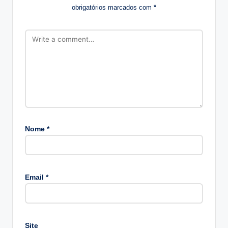
obrigatórios marcados com
*
Nome
*
A
lt
Email
*
e
r
n
a
Site