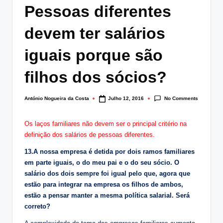
lt
Pessoas diferentes
i
devem ter salários
n
iguais porque são
g
.
filhos dos sócios?
p
No Comments
António Nogueira da Costa
Julho 12, 2016
Posted
t
by
Os laços familiares não devem ser o principal critério na
definição dos salários de pessoas diferentes.
13.A nossa empresa é detida por dois ramos familiares
em parte iguais, o do meu pai e o do seu sócio. O
salário dos dois sempre foi igual pelo que, agora que
estão para integrar na empresa os filhos de ambos,
estão a pensar manter a mesma política salarial. Será
correto?