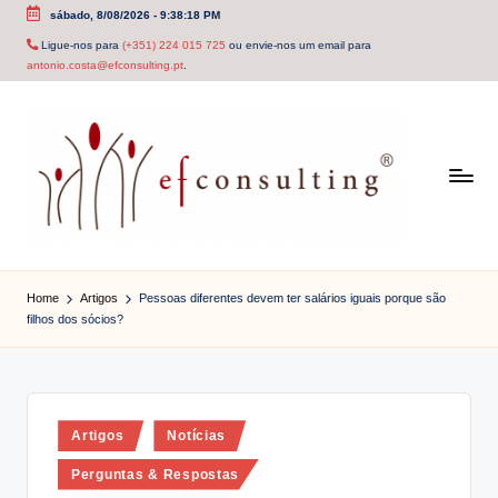
sábado, 8/08/2026
-
9:38:19 PM
Skip
Ligue-nos para
(+351) 224 015 725
ou envie-nos um email para
antonio.costa@efconsulting.pt
.
to
content
e
f
Home
Artigos
Pessoas diferentes devem ter salários iguais porque são
filhos dos sócios?
c
o
n
Posted
Artigos
Notícias
s
in
u
Perguntas & Respostas