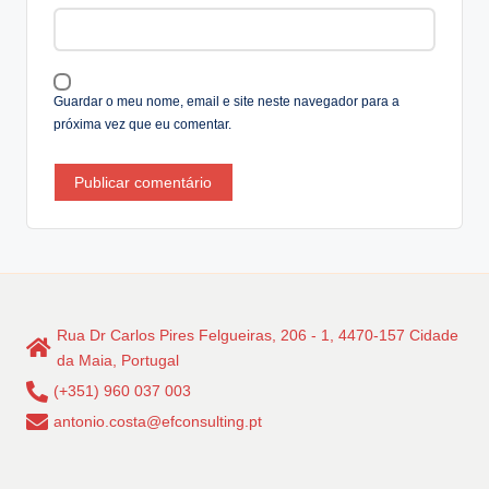
ti
v
e
:
Guardar o meu nome, email e site neste navegador para a
próxima vez que eu comentar.
Rua Dr Carlos Pires Felgueiras, 206 - 1, 4470-157 Cidade
da Maia, Portugal
(+351) 960 037 003
antonio.costa@efconsulting.pt