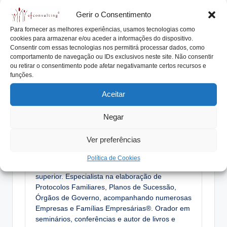
Gerir o Consentimento
Nota: Este texto faz parte da coluna “Empresas Familiares
Para fornecer as melhores experiências, usamos tecnologias como
– Perguntas e Respostas“, publicada no
jornal “Metal” de 27
cookies para armazenar e/ou aceder a informações do dispositivo.
de maio de 2016
Consentir com essas tecnologias nos permitirá processar dados, como
comportamento de navegação ou IDs exclusivos neste site. Não consentir
ou retirar o consentimento pode afetar negativamante certos recursos e
funções.
Tags:
AIMMAP
consultório
efconsulting
Aceitar
empresa familiar
metalurgia
remuneração
salário
Negar
Ver preferências
António Nogueira da Costa
Política de Cookies
CEO da efconsulting® e docente do ensino
superior. Especialista na elaboração de
Protocolos Familiares, Planos de Sucessão,
Órgãos de Governo, acompanhando numerosas
Empresas e Famílias Empresárias®. Orador em
seminários, conferências e autor de livros e