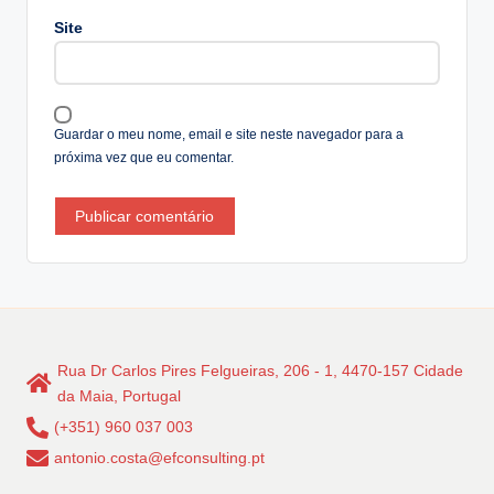
a
Site
ti
v
e
:
Guardar o meu nome, email e site neste navegador para a
próxima vez que eu comentar.
Rua Dr Carlos Pires Felgueiras, 206 - 1, 4470-157 Cidade
da Maia, Portugal
(+351) 960 037 003
antonio.costa@efconsulting.pt