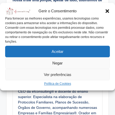
nossa triste sina porque, apesar de tudo, usufruímos de
condições de vida – paz, trabalho, saúde – que
Gerir o Consentimento
suplantam a de muitos países desenvolvidos.
Conheça muitas outras previsões no
Jornal de Negócios
Para fornecer as melhores experiências, usamos tecnologias como
de2023/01/02.
cookies para armazenar e/ou aceder a informações do dispositivo.
Consentir com essas tecnologias nos permitirá processar dados, como
comportamento de navegação ou IDs exclusivos neste site. Não consentir
ou retirar o consentimento pode afetar negativamante certos recursos e
funções.
Tags:
#empresasfamiliares
#empresasfamiliaresdesucesso
Aceitar
#familiasempresárias
2023
antíteses
karma
Negar
previsões
zandinga
Ver preferências
António Nogueira da Costa
Política de Cookies
CEO da efconsulting® e docente do ensino
superior. Especialista na elaboração de
Protocolos Familiares, Planos de Sucessão,
Órgãos de Governo, acompanhando numerosas
Empresas e Famílias Empresárias®. Orador em