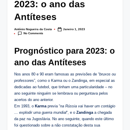
2023: o ano das
lt
i
Antíteses
n
António Nogueira da Costa
Janeiro 1, 2023
Posted
g
No Comments
by
.
Prognóstico para 2023: o
p
ano das Antíteses
t
Nos anos 80 e 90 eram famosas as previsões de “
bruxos ou
professore
s”, como o Karma ou o Zandinga, em especial as
dedicadas ao futebol, que tinham uma particularidade – no
ano seguinte ninguém se lembrava ou perguntava pelos
acertos do ano anterior.
Em 1993, o
Karma
previa “
na Rússia vai haver um contágio
… explodir uma guerra mundial
“, e o
Zandinga
a chegada
da paz na Jugoslávia. No ano seguinte, quando este último
foi questionado sobre a não constatação desta sua