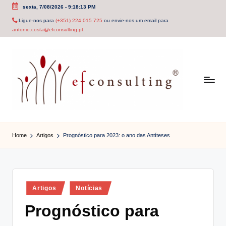
sexta, 7/08/2026
-
9:18:13 PM
Skip
Ligue-nos para
(+351) 224 015 725
ou envie-nos um email para
antonio.costa@efconsulting.pt
.
to
content
e
f
Home
Artigos
Prognóstico para 2023: o ano das Antíteses
c
o
n
Posted
Artigos
Notícias
in
s
Prognóstico para
u