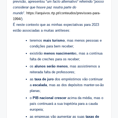
previsão, apresentou “u
m facto alternativo
” referindo “
posso
considerar que houve paz noutra parte do
mundo
“.
https://arquivos.rtp.pt/conteudos/previsoes-para-
1994/
).
É neste contexto que as minhas expectativas para 2023
estão associadas a muitas antíteses:
teremos
mais turismo
, mas menos pessoas e
condições para bem receber;
existirão
menos nascimento
s, mas a contínua
falta de creches para os receber;
os
alunos serão menos
, mas assistiremos a
reiterada falta de professores;
as
taxa de juro
dos empréstimos vão continuar
a
escalada
, mas as dos depósitos manter-se-ão
planas;
o
PIB nacional
crescer
acima da média, mas o
país continuará a sua trajetória para a cauda
europeia;
as empresas vão aumentar as suas
taxas de