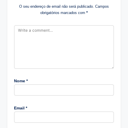
O seu endereço de email não será publicado.
Campos
obrigatórios marcados com
*
Nome
*
A
lt
Email
*
e
r
n